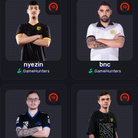
nyezin
bnc
GameHunters
GameHunters