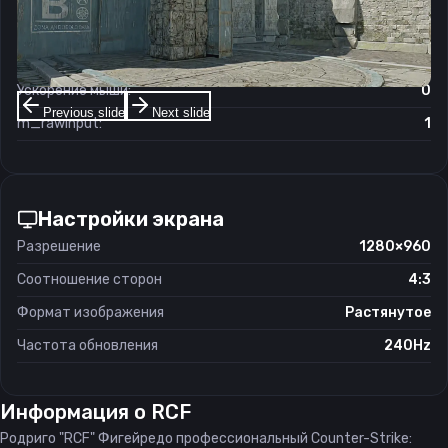
Чувствительность мыши в зуме:
1
Чувствительность мыши в Windows:
6/11
Ускорение мыши:
0
Previous slide
Next slide
m_rawinput:
1
Настройки экрана
Разрешение
1280×960
Соотношение сторон
4:3
Формат изображения
Растянутое
Частота обновления
240Hz
Информация о
RCF
Родриго "RCF" Фигейредо профессиональный Counter-Strike: