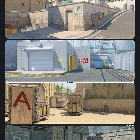
CSGO-pE2yb-qKxkS-6JrZk-aF85O-AOunC
Скопировать
Параметры запуска
-freq 240 -novid -console -tickrate 128 -high -nod3d9ex1
Скопировать
Настройки мыши
DPI:
400
Чувствительность мыши в игре:
3.09