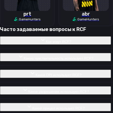
prt
abr
GameHunters
GameHunters
Часто задаваемые вопросы к
RCF
Как зовут RCF?
Какую чувствительность использует RCF?
Какой DPI использует RCF?
Какое разрешение использует RCF?
Какой прицел использует RCF?