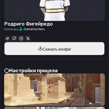
Родриго Фигейредо
Команда:
GameHunters
Скачать конфиг
Настройки прицела