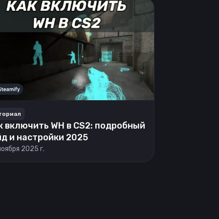
ториал
к включить WH в CS2: подробный
йд и настройки 2025
ноября 2025 г.