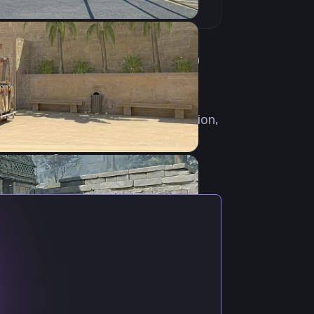
witch канал подписано более 500
н сыграл около 460 матчей и
чатляющем резюме - множество
GOAT League 2023 Summer VACation,
лял широкий спектр команд,
ставах. Он принял участие