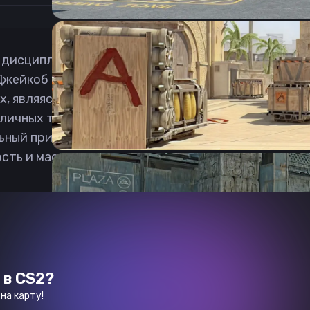
дисциплине Counter-Strike 2 из Германии. На его T
Джейкоб комментирует турниры по CS2. За 10 лет о
х, являясь настоящим ветераном сцены. В его впе
личных турнирах, включая второе место на 1xBet 
ьный призовой фонд. За свою карьеру он представ
ть и мастерство в различных игровых стилях и со
 в CS2?
на карту!
Previous slide
Next slide