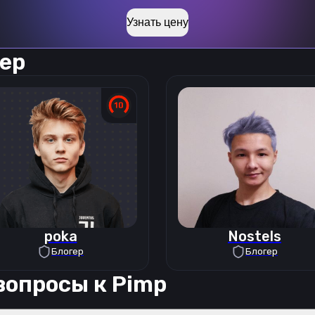
Узнать цену
ер
poka
Nostels
Блогер
Блогер
вопросы к
Pimp