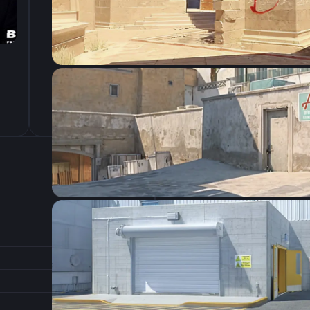
CSGO-mvTdD-e3LmX-brYFj-htAA6-9DmDA
Настройки э
400
Разрешение
1.78
Соотношение сторон
1
Формат изображения
6/11
Частота обновления
0
1