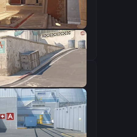
Скопировать
крана
1280×960
4:3
Растянутое
240Hz