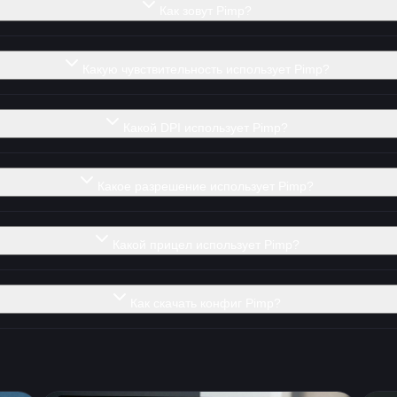
Как зовут Pimp?
Какую чувствительность использует Pimp?
Какой DPI использует Pimp?
Какое разрешение использует Pimp?
Какой прицел использует Pimp?
Как скачать конфиг Pimp?