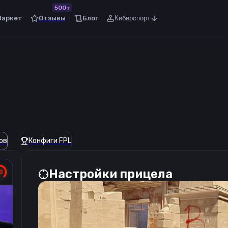
500+
Маркет
Отзывы
Блог
Киберспорт
ов
Конфиги FPL
Настройки прицела