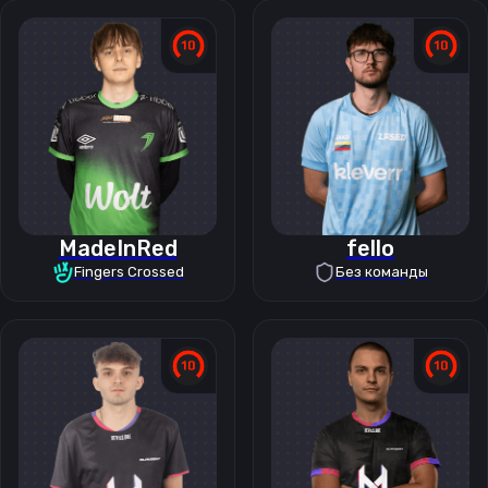
MadeInRed
fello
Fingers Crossed
Без команды