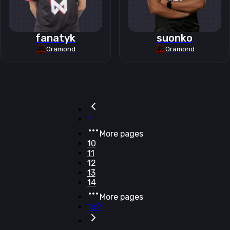
fanatyk
suonko
Oramond
Oramond
1
More pages
10
11
12
13
14
More pages
169