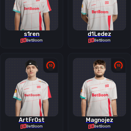
s1ren
d1Ledez
BetBoom
BetBoom
ArtFr0st
Magnojez
BetBoom
BetBoom