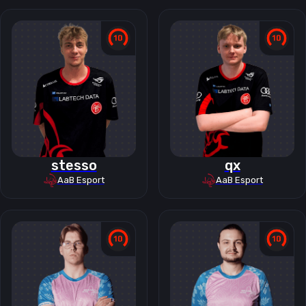
stesso
qx
AaB Esport
AaB Esport