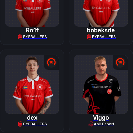
Ro1f
bobeksde
EYEBALLERS
EYEBALLERS
dex
Viggo
EYEBALLERS
AaB Esport