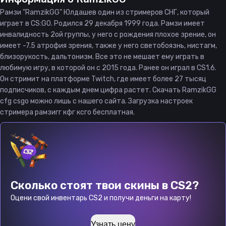
Рамзи "RamzikGG" Юлдашев один из стримеров СНГ, который
играет в CS:GO. Родился 29 декабря 1999 года. Рамзи имеет
инвалидность 2ой группы, у него с рождения плохое зрение, он
имеет -7.5 атрофия зрения, также у него светобоязнь, нистагм,
близорукость, дальтонизм. Все это не мешает ему играть в
любимую игру, в которой он с 2015 года. Ранее он играл в CS1.6.
Он стримит на платформе Twitch, где имеет более 27 тысяц
подписчиков, с каждым днем цифра растет. Скачать RamzikGG
cfg csgo можно лишь с нашего сайта. Загрузка настроек
стримера рамзигг кфг ксго бесплатная.
Сколько стоят твои скины в CS2?
Оцени свой инвентарь CS2 и получи деньги на карту!
Узнать цену