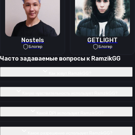
Nostels
GETLIGHT
Блогер
Блогер
Часто задаваемые вопросы к
RamzikGG
Как зовут RamzikGG?
Какую чувствительность использует RamzikGG?
Какой DPI использует RamzikGG?
Какое разрешение использует RamzikGG?