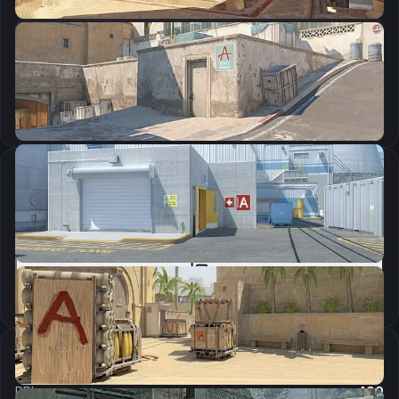
CSGO-SedXN-R5474-CTtRP-4rXfM-O58WB
Скопировать
Параметры запуска
-freq 240 -tickrate 128 +rate 786546 +cl_updaterate 128 +cl_cmdrate 128 +cl_interp 0 +cl_interp_ratio 1 +fps_max 0 +cl_updaterate 128 +cl_cmdrate 128 -novid
Скопировать
Настройки мыши
DPI:
400