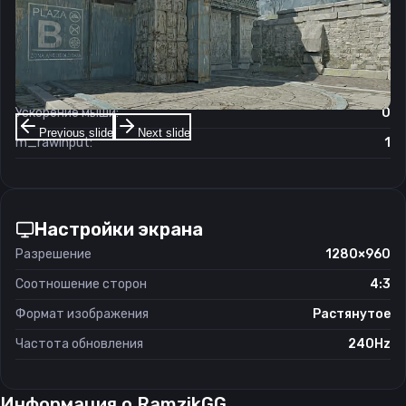
Чувствительность мыши в игре:
1.5
Чувствительность мыши в зуме:
1.36
Чувствительность мыши в Windows:
6/11
Ускорение мыши:
0
Previous slide
Next slide
m_rawinput:
1
Настройки экрана
Разрешение
1280×960
Соотношение сторон
4:3
Формат изображения
Растянутое
Частота обновления
240Hz
Информация о
RamzikGG