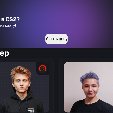
 в CS2?
на карту!
Узнать цену
ер