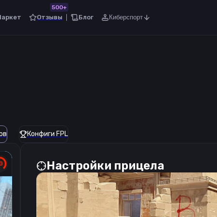
500+
Маркет
Отзывы
Блог
Киберспорт
ов
Конфиги FPL
Настройки прицела