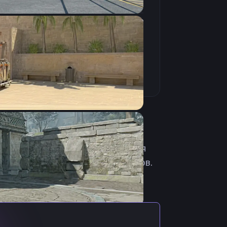
16:10
Растянутое
240Hz
России. Родилась 16 января 1997
Также она сыграла за dAT fe,
 в ACES Ladies. В настоящее время
еет более 140 тысяч подписчиков.
и. Скачать Sindi cfg csgo можно