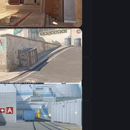
Скопировать
-freq 240 -tickrate 128 +cl_cmdrate 128 +cl_updaterate 128 +cl_interpratio 1 -novid -d3d9ex -console +cl_interp 0.031000
Скопировать
крана
1280×800