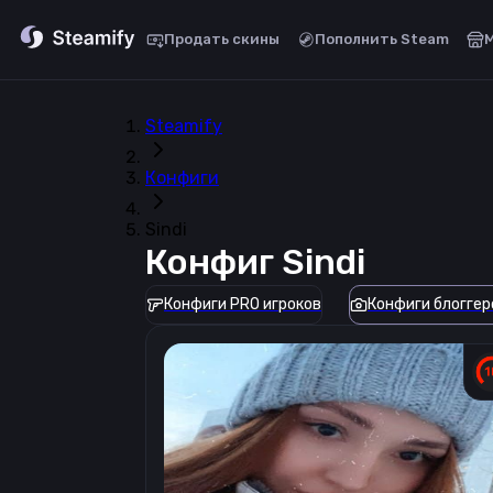
Продать скины
Пополнить Steam
Steamify
Конфиги
Sindi
Конфиг
Sindi
Конфиги PRO игроков
Конфиги блоггер