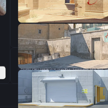
CSGO-GfeZK-XnvsF-huES3-c7HHU-85hWA
Параметры запуска
Настройки э
800
Разрешение