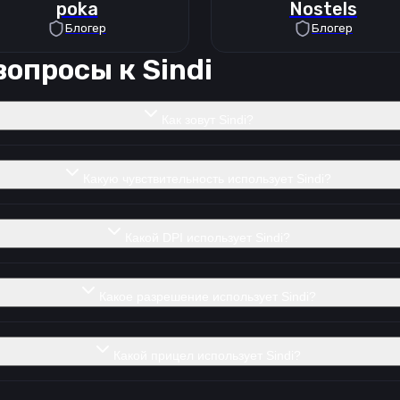
poka
Nostels
Блогер
Блогер
вопросы к
Sindi
Как зовут Sindi?
Какую чувствительность использует Sindi?
Какой DPI использует Sindi?
Какое разрешение использует Sindi?
Какой прицел использует Sindi?