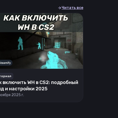
Читать все
ториал
к включить WH в CS2: подробный
йд и настройки 2025
ноября 2025 г.