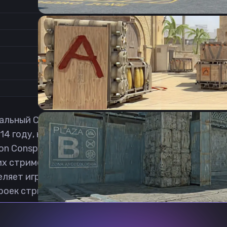
0.7
Соотношение сторон
1
Формат изображения
6/11
Частота обновления
0
1
льный Counter-Strike: Global Offensive игроком из 
14 году, когда выступала за команду ACES Ladies. 
don Conspiracy fe, ARES fe и в 2019 вновь вернулась
х стримеров СНГ на платформе Twitch. Там она им
яет игре CS:GO, но также и пробует другие новинк
роек стримера синди кфг ксго бесплатная.
Previous slide
Next slide