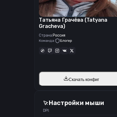
Татьяна Грачёва (Tatyana
Gracheva)
Страна:
Россия
Команда:
Блогер
Скачать конфиг
Настройки мыши
DPI: