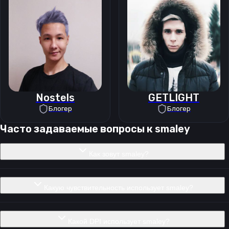
Nostels
GETLIGHT
Блогер
Блогер
Часто задаваемые вопросы к
smaley
Как зовут smaley?
Какую чувствительность использует smaley?
Какой DPI использует smaley?