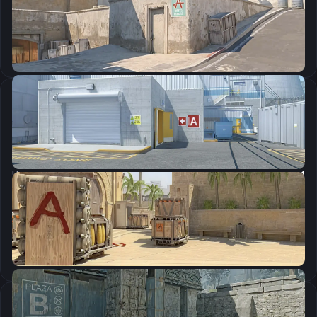
Скопировать
Настройки мыши
DPI:
800
Чувствительность мыши в игре:
0.87
Чувствительность мыши в зуме:
1
Чувствительность мыши в Windows:
6/11
Ускорение мыши:
0
m_rawinput:
1
Настройки экрана