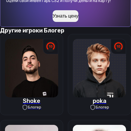
Оцени свой инвентарь CS2 и получи деньги на карту!
Узнать цену
Другие игроки
Блогер
Shoke
poka
Блогер
Блогер