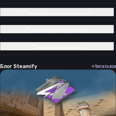
Какое разрешение использует smaley?
Какой прицел использует smaley?
Как скачать конфиг smaley?
Блог Steamify
Читать все