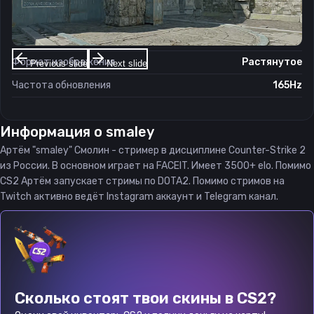
Разрешение
1280×960
Соотношение сторон
4:3
Формат изображения
Растянутое
Previous slide
Next slide
Частота обновления
165Hz
Информация о
smaley
Артём "smaley" Смолин - стример в дисциплине Counter-Strike 2
из России. В основном играет на FACEIT. Имеет 3500+ elo. Помимо
CS2 Артём запускает стримы по DOTA2. Помимо стримов на
Twitch активно ведёт Instagram аккаунт и Telegram канал.
Сколько стоят твои скины в CS2?