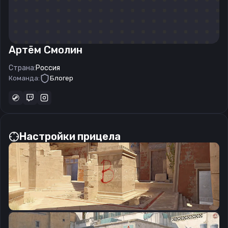
Артём Смолин
Страна:
Россия
Команда:
Блогер
Настройки прицела
CSGO-tkNCP-a9M6Y-UiUFU-tuWyO-N3nQD