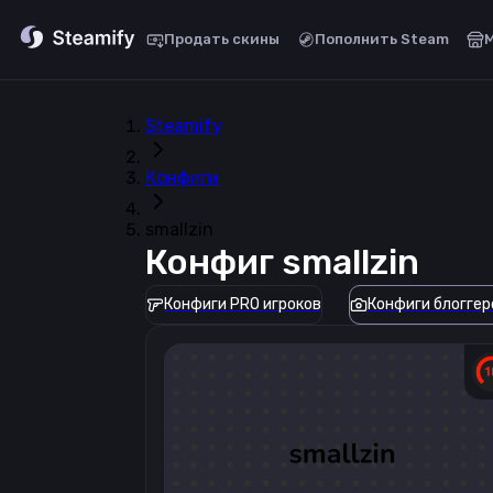
Продать скины
Пополнить Steam
Steamify
Конфиги
smallzin
Конфиг
smallzin
Конфиги PRO игроков
Конфиги блоггер