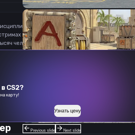
 дисциплине Counter-Strike 2 из Бразилии. Мечтае
тримах можно часто увидеть, как Хосе открывает к
ысяч человек.
 в CS2?
на карту!
Узнать цену
ер
Previous slide
Next slide