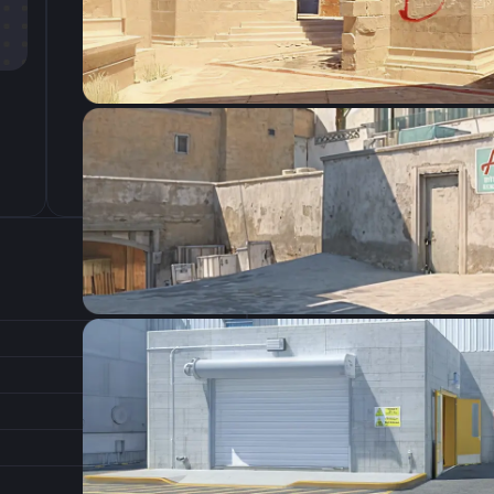
CSGO-NU5ob-UiRcE-uxkmv-SPAGF-BKsuL
Настройки э
850
Разрешение
0.89
Соотношение сторон
1
Формат изображения
6/11
Частота обновления
0
1