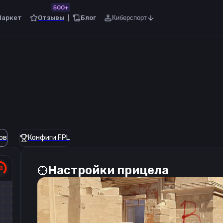
500+
Маркет
Отзывы
Блог
Киберспорт
ов
Конфиги FPL
Настройки прицела