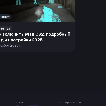
ториал
к включить WH в CS2: подробный
йд и настройки 2025
ноября 2025 г.
О нас
Сотрудничество