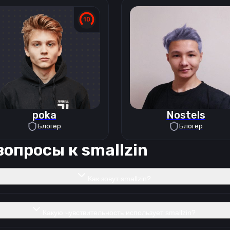
poka
Nostels
Блогер
Блогер
вопросы к
smallzin
Как зовут smallzin?
Какую чувствительность использует smallzin?