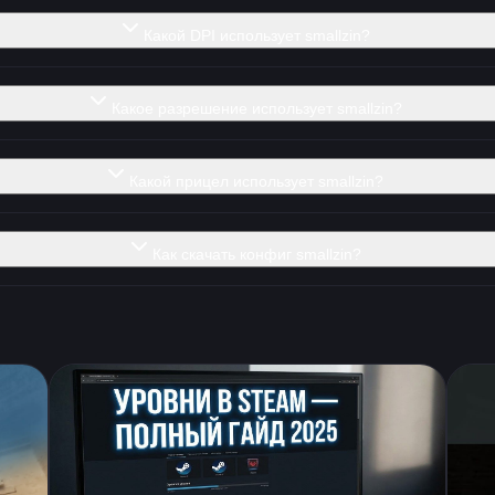
Какой DPI использует smallzin?
Какое разрешение использует smallzin?
Какой прицел использует smallzin?
Как скачать конфиг smallzin?