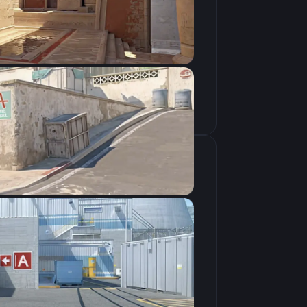
Скопировать
крана
1280×960
4:3
Растянутое
240Hz