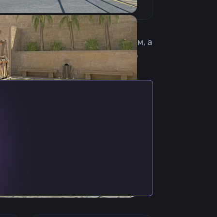
т стать профессиональным игроком, а
ейсы и играет на FACEIT. На его