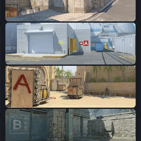
Скопировать
Настройки мыши
DPI:
800
Чувствительность мыши в игре:
1.44
Чувствительность мыши в зуме:
1
Чувствительность мыши в Windows:
6/11
Ускорение мыши:
0
m_rawinput:
1
Настройки экрана
Разрешение
1280×960