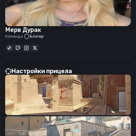
Мерв Дурак
Команда:
Блогер
Настройки прицела
CSGO-UwVJD-sRtMY-yrZjd-3Kd24-3ZywQ