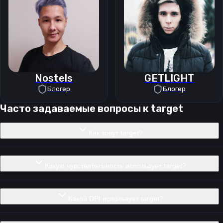
Nostels
GETLIGHT
Блогер
Блогер
Часто задаваемые вопросы к
target
Как зовут target?
Какую чувствительность использует target?
Какой DPI использует target?