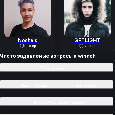
Nostels
GETLIGHT
Блогер
Блогер
Часто задаваемые вопросы к
windoh
Как зовут windoh?
Какую чувствительность использует windoh?
Какой DPI использует windoh?