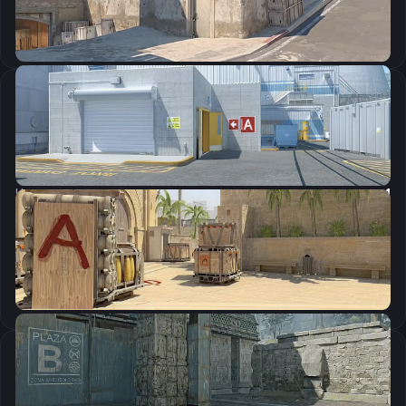
Скопировать
Настройки мыши
DPI:
850
Чувствительность мыши в игре:
1.12
Чувствительность мыши в зуме:
1
Чувствительность мыши в Windows:
6/11
Ускорение мыши:
0
m_rawinput:
1
Настройки экрана
Разрешение
1280×960