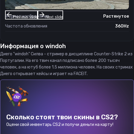
Соотношение сторон
4:3
Формат изображения
Растянутое
Previous slide
Next slide
Частота обновления
360Hz
Информация о
windoh
Диего "windoh" Силва - стример в дисциплине Counter-Strike 2 из
Португалии. На его твич канал подписано более 200 тысяч
человек, а на ютуб более 1.5 миллиона человек. На своих стримах
Диего открывает кейсы и играет на FACEIT.
Сколько стоят твои скины в CS2?
Оцени свой инвентарь CS2 и получи деньги на карту!