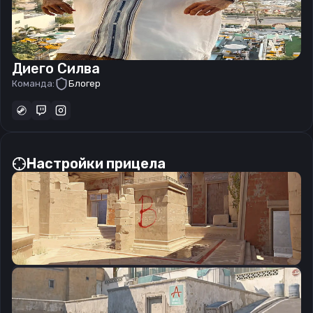
Диего Силва
Команда:
Блогер
Настройки прицела
CSGO-CwPQy-2idsB-3G7dz-26qUn-QT43L