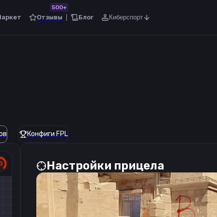
500+
Маркет
Отзывы
Блог
Киберспорт
ов
Конфиги FPL
Настройки прицела