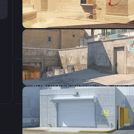
CSGO-XYFea-fzfHN-yHh2f-hcdaL-4rHrL
Параметры запуска
-freq 240 -tickrate 128 -novid -allow_third_p
Настройки э
400
Разрешение