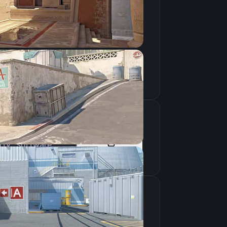
Скопировать
arty_software
Скопировать
крана
1280×960