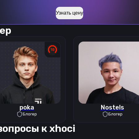
Узнать цену
ер
poka
Nostels
Блогер
Блогер
вопросы к
xhoci