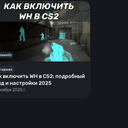
ториал
к включить WH в CS2: подробный
йд и настройки 2025
ноября 2025 г.