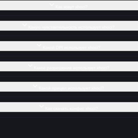
Как зовут xhoci?
Какую чувствительность использует xhoci?
Какой DPI использует xhoci?
Какое разрешение использует xhoci?
Какой прицел использует xhoci?
Как скачать конфиг xhoci?