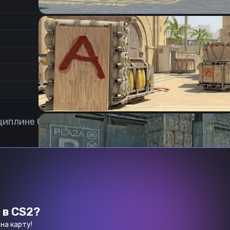
1.9
Соотношение сторон
1
Формат изображения
6/11
Частота обновления
0
1
сциплине Counter-Strike 2 из Косово. На его твич к
 в CS2?
Previous slide
Next slide
на карту!