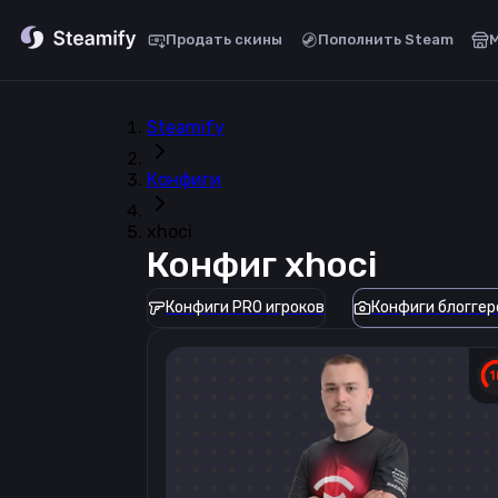
Продать скины
Пополнить Steam
Steamify
Конфиги
xhoci
Конфиг
xhoci
Конфиги PRO игроков
Конфиги блоггер