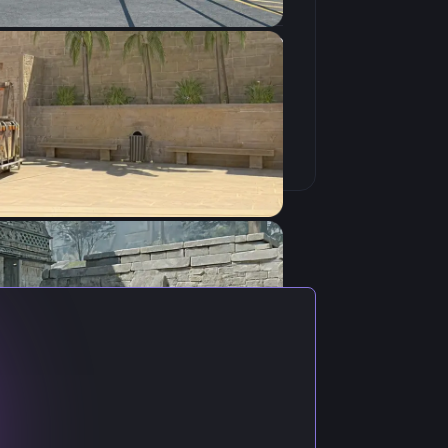
4:3
Растянутое
240Hz
анал подписано более 120 тысяч