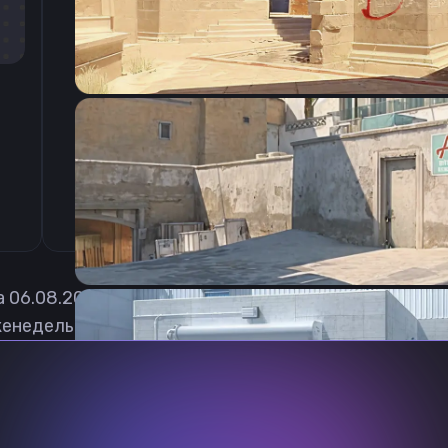
CSGO-D7FSJ-ZV3CJ-snB5B-qc9BH-dwWPA
а
06.08.2026
енедельно обновлять, чтобы вы могли играть с ак