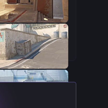
Скопировать
туальными настройками игрока.