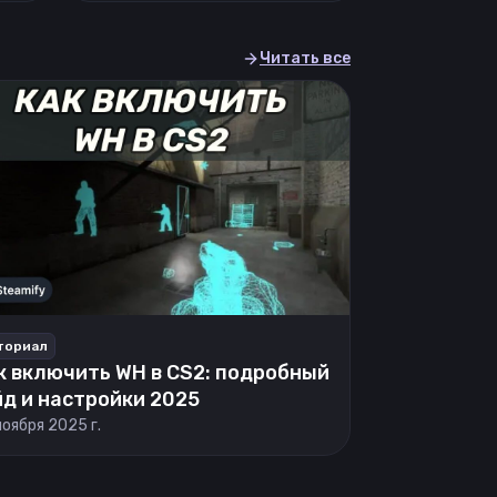
Читать все
ториал
к включить WH в CS2: подробный
йд и настройки 2025
ноября 2025 г.