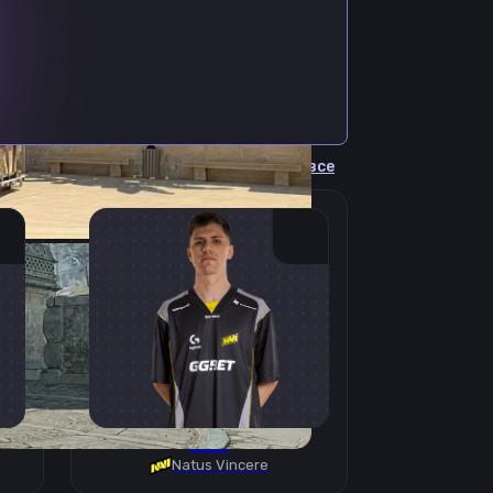
Cмотреть все
B1T
Natus Vincere