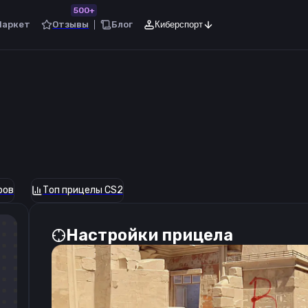
500+
Маркет
Отзывы
Блог
Киберспорт
ров
Топ прицелы CS2
Настройки прицела