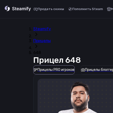
Продать скины
Пополнить Steam
Steamify
Прицелы
648
Прицел
648
Прицелы PRO игроков
Прицелы блогге