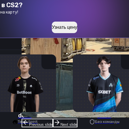
 в CS2?
на карту!
Узнать цену
donk
deko
Team Spirit
Без команды
Previous slide
Next slide