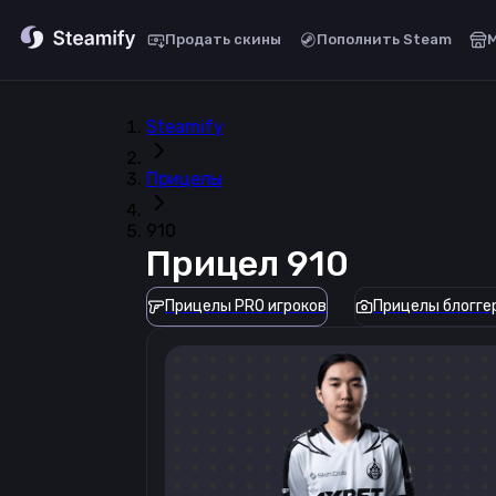
Продать скины
Пополнить Steam
Steamify
Прицелы
910
Прицел
910
Прицелы PRO игроков
Прицелы блогге