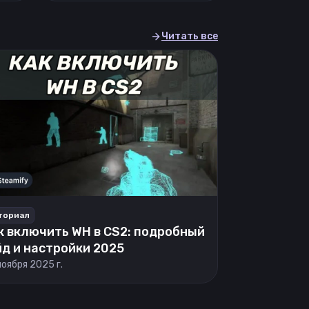
Читать все
ториал
к включить WH в CS2: подробный
йд и настройки 2025
ноября 2025 г.