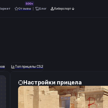
500+
Маркет
Отзывы
Блог
Киберспорт
ров
Топ прицелы CS2
Настройки прицела