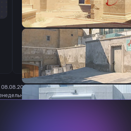
CSGO-2WUf5-7EhZw-C6cNd-ihJqN-edK5O
а
08.08.2026
енедельно обновлять, чтобы вы могли играть с ак