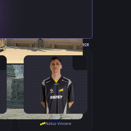
Cмотреть все
B1T
Natus Vincere