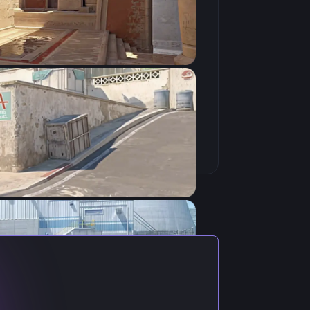
Скопировать
туальными настройками игрока.