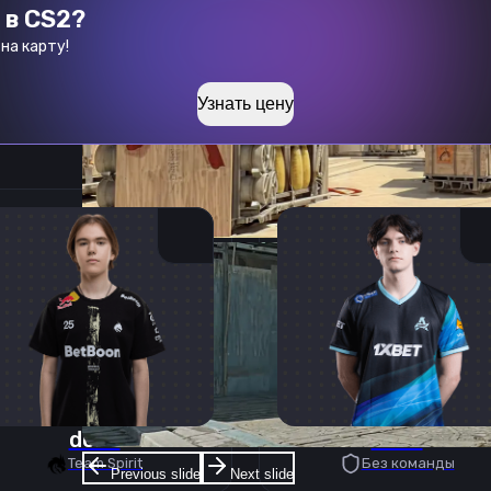
 в CS2?
на карту!
Узнать цену
donk
deko
Team Spirit
Без команды
Previous slide
Next slide