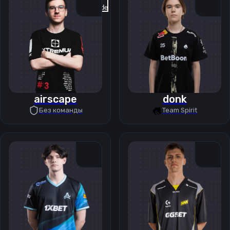
Previous slide
Next slide
airscape
donk
Без команды
Team Spirit