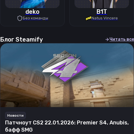
deko
B1T
Без команды
Natus Vincere
Блог Steamify
Читать все
Новости
Патчноут CS2 22.01.2026: Premier S4, Anubis,
бафф SMG