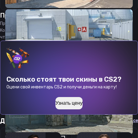
Прицел
аббелол
от
07.08.2026
Прицел
abbelol
является актуальным на
07.08.2026
Код прицела
abbelol
CS 2 стараемся еженедельно обновлять,
чтобы вы могли играть с актуальными настройками игрока.
Сколько стоят твои скины в CS2?
Оцени свой инвентарь CS2 и получи деньги на карту!
Узнать цену
Другие прицелы
Cмотреть все