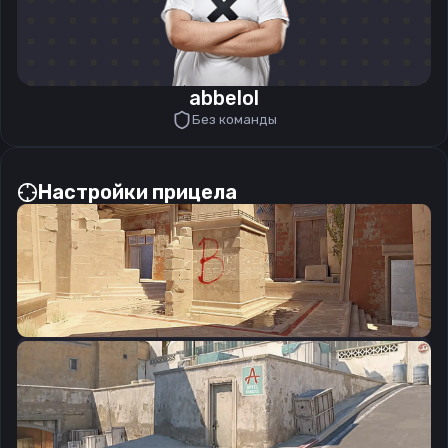
abbelol
Без команды
Настройки прицела
CSGO-ePYZC-c7qaJ-xxOvC-8QSt3-9DmDA
Скопировать