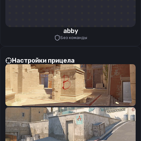
abby
Без команды
Настройки прицела
CSGO-RrvTm-zLoib-eDtCv-SOx5P-XKk9Q
Скопировать