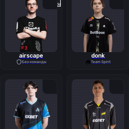
Previous slide
Next slide
airscape
donk
Без команды
Team Spirit