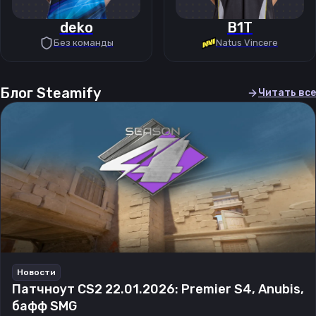
deko
B1T
Без команды
Natus Vincere
Блог Steamify
Читать все
Новости
Патчноут CS2 22.01.2026: Premier S4, Anubis,
бафф SMG