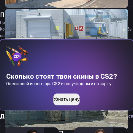
Прицел
эбби
от
07.08.2026
Прицел
abby
является актуальным на
07.08.2026
Код прицела
abby
CS 2 стараемся еженедельно обновлять, чтобы
вы могли играть с актуальными настройками игрока.
Сколько стоят твои скины в CS2?
Оцени свой инвентарь CS2 и получи деньги на карту!
Узнать цену
Другие прицелы
Cмотреть все