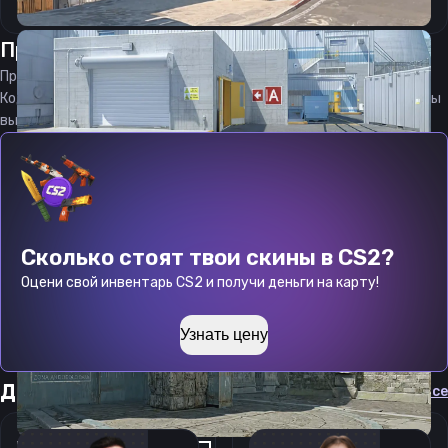
Прицел
Айсу
от
08.08.2026
Прицел
Aisu
является актуальным на
08.08.2026
Код прицела
Aisu
CS 2 стараемся еженедельно обновлять, чтобы
вы могли играть с актуальными настройками игрока.
Сколько стоят твои скины в CS2?
Оцени свой инвентарь CS2 и получи деньги на карту!
Узнать цену
Другие прицелы
Cмотреть все