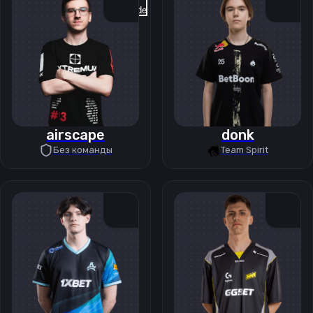
Previous slide
Next slide
airscape
donk
Без команды
Team Spirit