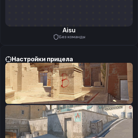
Aisu
Без команды
Настройки прицела
CSGO-zHB4X-RArWn-PspZZ-RmXKq-EaVvD
Скопировать