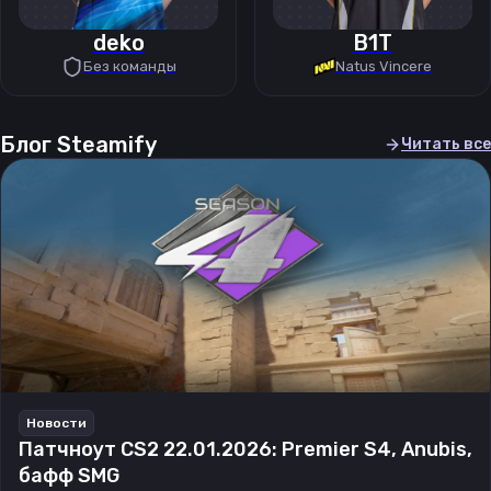
deko
B1T
Без команды
Natus Vincere
Блог Steamify
Читать все
Новости
Патчноут CS2 22.01.2026: Premier S4, Anubis,
бафф SMG