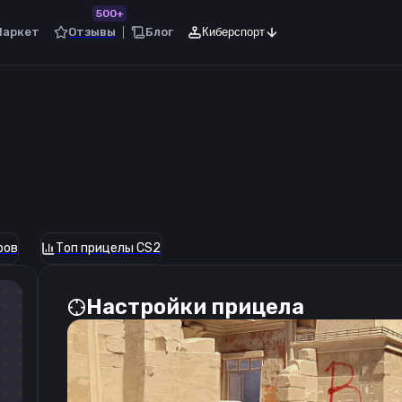
500+
Маркет
Отзывы
Блог
Киберспорт
ров
Топ прицелы CS2
Настройки прицела