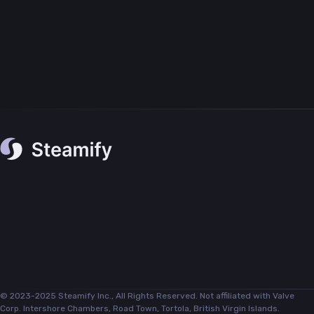
© 2023-2025 Steamify Inc., All Rights Reserved. Not affiliated with Valve
Corp. Intershore Chambers, Road Town, Tortola, British Virgin Islands.