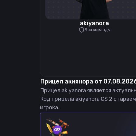
akiyanora
Без команды
Прицел
акиянора
от
07.08.202
Прицел
akiyanora
является актуаль
Код прицела
akiyanora
CS 2 стараем
игрока.