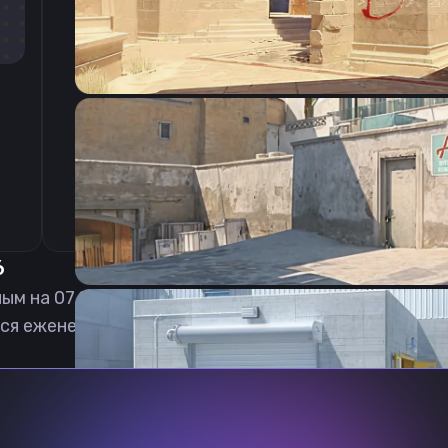
CSGO-5MsTe-j8vyb-H5LRD-VzWRS-Gf9GJ
6
ным на
07.08.2026
ся еженедельно обновлять, чтобы вы могли играть