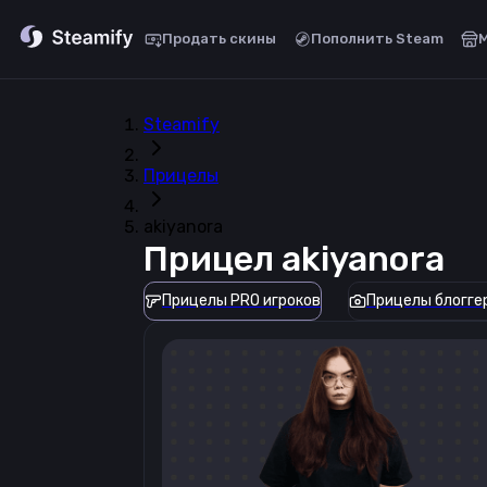
Продать скины
Пополнить Steam
Steamify
Прицелы
akiyanora
Прицел
akiyanora
Прицелы PRO игроков
Прицелы блогге