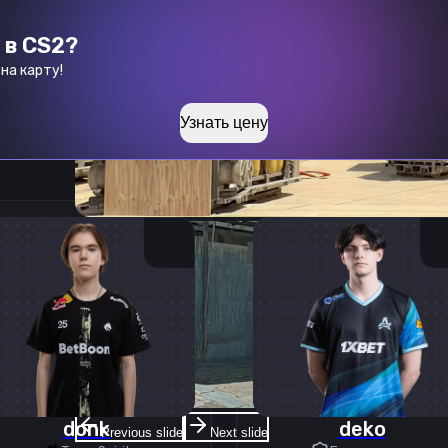
 в CS2?
на карту!
Узнать цену
donk
deko
Previous slide
Next slide