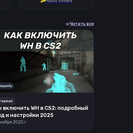
Natus Vincere
Читать все
ториал
к включить WH в CS2: подробный
йд и настройки 2025
ноября 2025 г.