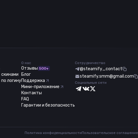
О нас
Сотрудничество
m
Отзывы
500+
@steamify_contact
 скинами
Блог
steamify.smm@gmail.com
 по логину
Поддержка
Социальные сети
Мини-приложение
Контакты
FAQ
Гарантии и безопасность
Политика конфиденциальности
Пользовательское соглашение