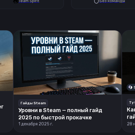
Team Spirit
Без команды
Ту
Гайды Steam
er
Ка
Уровни в Steam — полный гайд
га
2025 по быстрой прокачке
1 декабря 2025 г.
28 