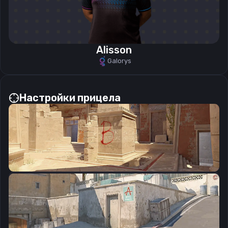
Alisson
Galorys
Настройки прицела
CSGO-8WdcD-biGKU-OOSDN-XuTwW-88JLH
Скопировать