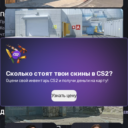
Прицел
Алиссон
от
10.08.2026
Прицел
Alisson
является актуальным на
10.08.2026
Код прицела
Alisson
CS 2 стараемся еженедельно обновлять,
чтобы вы могли играть с актуальными настройками игрока.
Сколько стоят твои скины в CS2?
Оцени свой инвентарь CS2 и получи деньги на карту!
Узнать цену
Другие прицелы
Cмотреть все