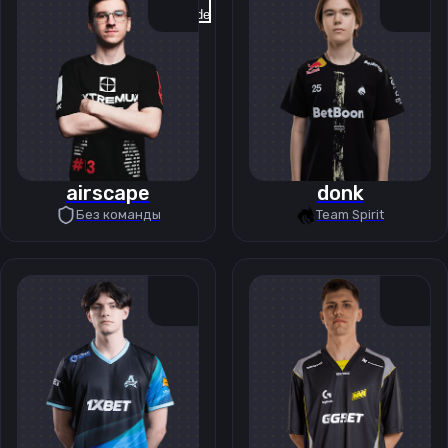
Previous slide
Next slide
airscape
donk
Без команды
Team Spirit