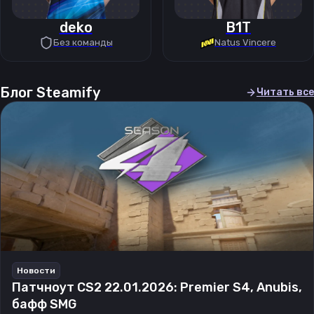
deko
B1T
Без команды
Natus Vincere
Блог Steamify
Читать все
Новости
Патчноут CS2 22.01.2026: Premier S4, Anubis,
бафф SMG