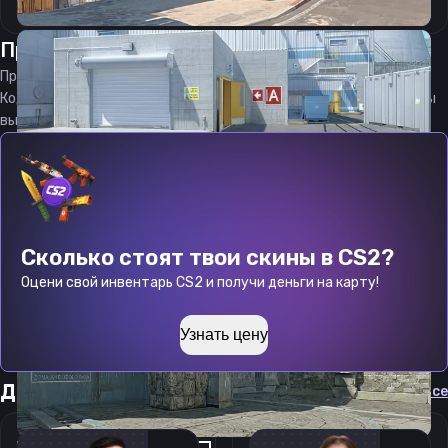
Прицел
аллу
от
09.08.2026
Прицел
allu
является актуальным на
09.08.2026
Код прицела
allu
CS 2 стараемся еженедельно обновлять, чтобы
вы могли играть с актуальными настройками игрока.
Сколько стоят твои скины в CS2?
Оцени свой инвентарь CS2 и получи деньги на карту!
Узнать цену
Другие прицелы
Cмотреть все