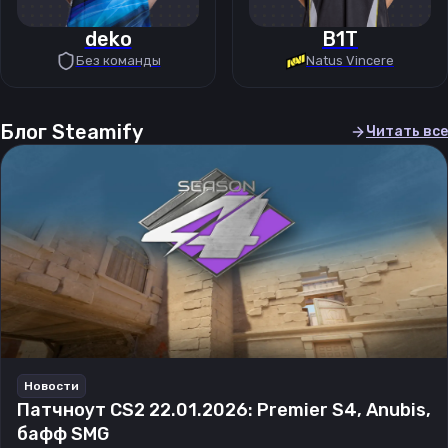
deko
B1T
Без команды
Natus Vincere
Блог Steamify
Читать все
Новости
Патчноут CS2 22.01.2026: Premier S4, Anubis,
бафф SMG