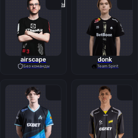
Previous slide
Next slide
airscape
donk
Без команды
Team Spirit