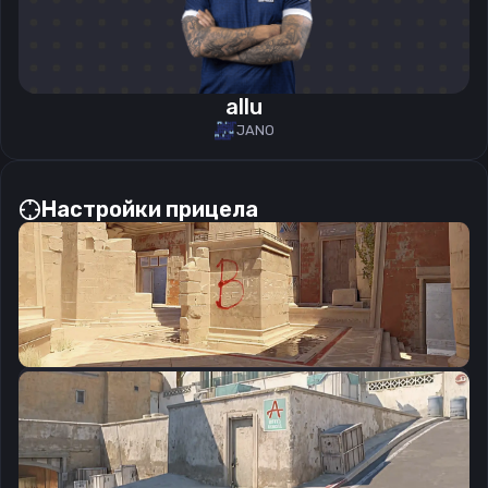
allu
JANO
Настройки прицела
CSGO-Sk6Zc-PYm9m-7778q-HEX9a-HidBN
Скопировать