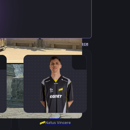
Cмотреть все
B1T
Natus Vincere