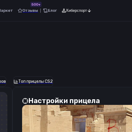
500+
Маркет
Отзывы
Блог
Киберспорт
ров
Топ прицелы CS2
Настройки прицела