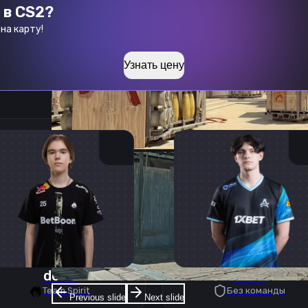
 в CS2?
на карту!
Узнать цену
donk
deko
Team Spirit
Без команды
Previous slide
Next slide