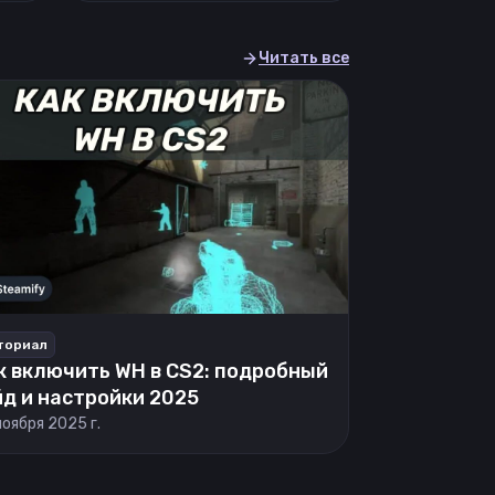
Читать все
ториал
к включить WH в CS2: подробный
йд и настройки 2025
ноября 2025 г.