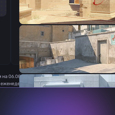
CSGO-RNLJJ-Q4LYC-Lisfb-cAtDN-CFCEB
м на
06.08.2026
 еженедельно обновлять, чтобы вы могли играть с