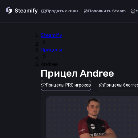
Продать скины
Пополнить Steam
Steamify
Прицелы
Andree
Прицел
Andree
Прицелы PRO игроков
Прицелы блогге