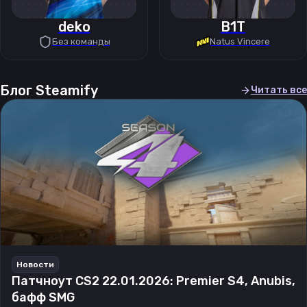
deko
B1T
Без команды
Natus Vincere
Блог Steamify
Читать все
Новости
Патчноут CS2 22.01.2026: Premier S4, Anubis,
бафф SMG