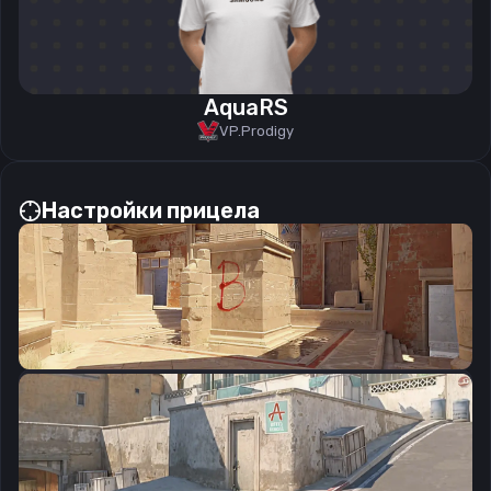
AquaRS
VP.Prodigy
Настройки прицела
CSGO-EmOCs-aTQG5-WxvkN-Uci9v-dUBUM
Скопировать