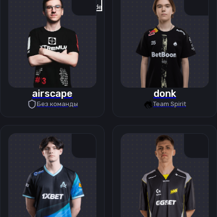
Previous slide
Next slide
airscape
donk
Без команды
Team Spirit