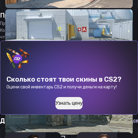
Прицел
АкваРС
от
09.08.2026
Прицел
AquaRS
является актуальным на
09.08.2026
Код прицела
AquaRS
CS 2 стараемся еженедельно обновлять,
чтобы вы могли играть с актуальными настройками игрока.
Сколько стоят твои скины в CS2?
Оцени свой инвентарь CS2 и получи деньги на карту!
Узнать цену
Другие прицелы
Cмотреть все