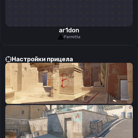
ar1don
Permitta
Настройки прицела
CSGO-8nb3d-Et6WE-QsF6B-V3E7j-WphrM
Скопировать