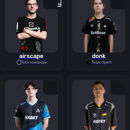
Previous slide
Next slide
airscape
donk
Без команды
Team Spirit