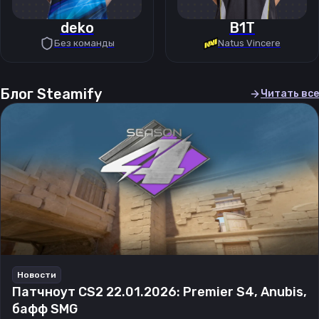
deko
B1T
Без команды
Natus Vincere
Блог Steamify
Читать все
Новости
Патчноут CS2 22.01.2026: Premier S4, Anubis,
бафф SMG