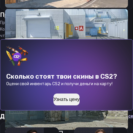
Прицел
аридон
от
06.08.2026
Прицел
ar1don
является актуальным на
06.08.2026
Код прицела
ar1don
CS 2 стараемся еженедельно обновлять,
чтобы вы могли играть с актуальными настройками игрока.
Сколько стоят твои скины в CS2?
Оцени свой инвентарь CS2 и получи деньги на карту!
Узнать цену
Другие прицелы
Cмотреть все