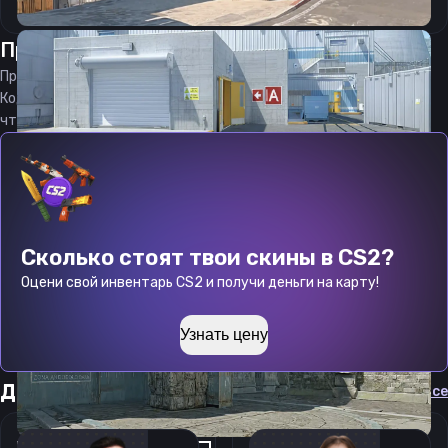
Прицел
арагорн
от
08.08.2026
Прицел
aragornN
является актуальным на
08.08.2026
Код прицела
aragornN
CS 2 стараемся еженедельно обновлять,
чтобы вы могли играть с актуальными настройками игрока.
Сколько стоят твои скины в CS2?
Оцени свой инвентарь CS2 и получи деньги на карту!
Узнать цену
Другие прицелы
Cмотреть все