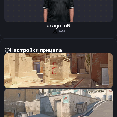
aragornN
SAW
Настройки прицела
CSGO-y7DLq-a7ZiG-GN5Wc-8F8Qy-VtjjD
Скопировать