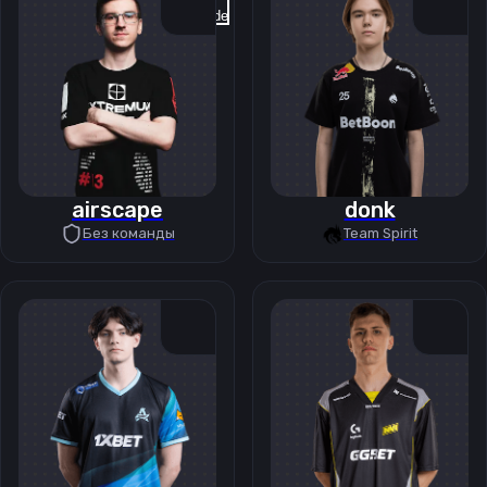
Previous slide
Next slide
airscape
donk
Без команды
Team Spirit