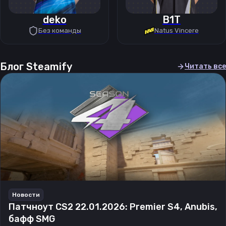
deko
B1T
Без команды
Natus Vincere
Блог Steamify
Читать все
Новости
Патчноут CS2 22.01.2026: Premier S4, Anubis,
бафф SMG