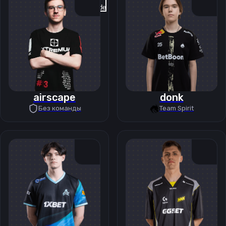
Previous slide
Next slide
airscape
donk
Без команды
Team Spirit