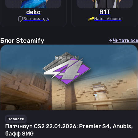
deko
B1T
Без команды
Natus Vincere
Блог Steamify
Читать все
Новости
Патчноут CS2 22.01.2026: Premier S4, Anubis,
бафф SMG