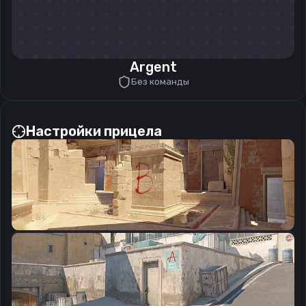
Argent
Без команды
Настройки прицела
CSGO-dfKOt-nRWns-Ebpup-ax8GH-CcVvD
Скопировать