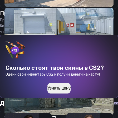
Прицел
Аргент
от
06.08.2026
Прицел
Argent
является актуальным на
06.08.2026
Код прицела
Argent
CS 2 стараемся еженедельно обновлять,
чтобы вы могли играть с актуальными настройками игрока.
Сколько стоят твои скины в CS2?
Оцени свой инвентарь CS2 и получи деньги на карту!
Узнать цену
Другие прицелы
Cмотреть все