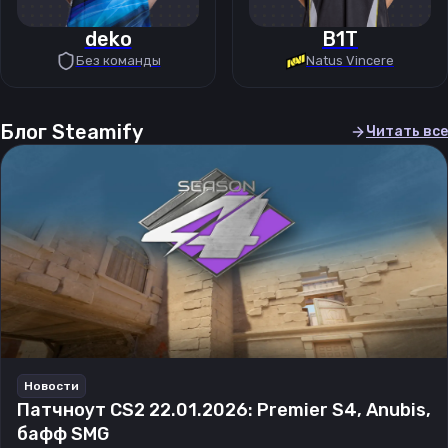
deko
B1T
Без команды
Natus Vincere
Блог Steamify
Читать все
Новости
Патчноут CS2 22.01.2026: Premier S4, Anubis,
бафф SMG