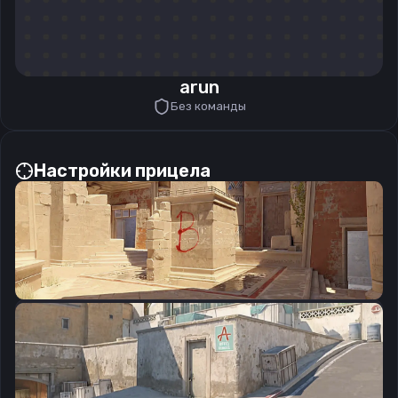
arun
Без команды
Настройки прицела
CSGO-aFfjM-CuJvQ-AGvXx-aVcK9-x6Q7B
Скопировать