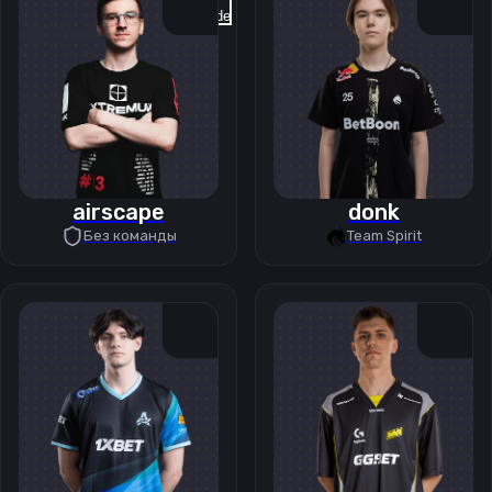
Previous slide
Next slide
airscape
donk
Без команды
Team Spirit