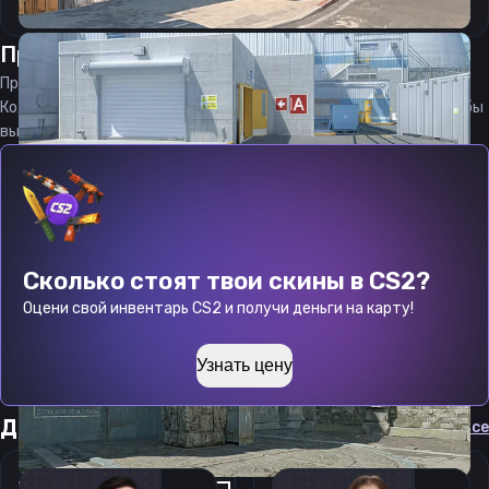
Прицел
арун
от
08.08.2026
Прицел
arun
является актуальным на
08.08.2026
Код прицела
arun
CS 2 стараемся еженедельно обновлять, чтобы
вы могли играть с актуальными настройками игрока.
Сколько стоят твои скины в CS2?
Оцени свой инвентарь CS2 и получи деньги на карту!
Узнать цену
Другие прицелы
Cмотреть все