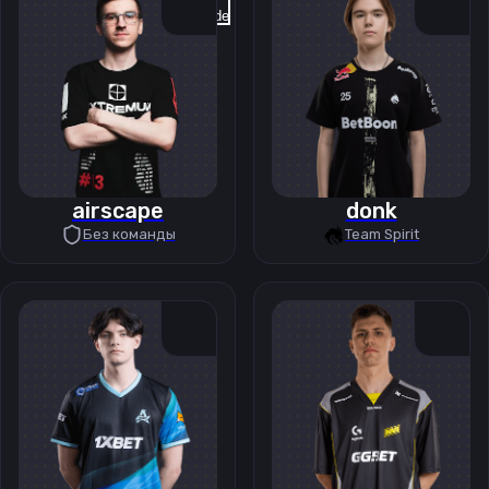
Previous slide
Next slide
airscape
donk
Без команды
Team Spirit