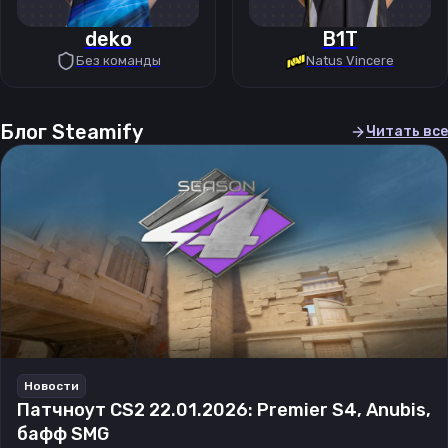
deko
B1T
Без команды
Natus Vincere
Блог Steamify
Читать все
Новости
Патчноут CS2 22.01.2026: Premier S4, Anubis,
бафф SMG