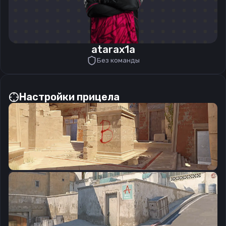
atarax1a
Без команды
Настройки прицела
CSGO-mfw4K-CCFeq-D4pTt-3pfxZ-kSLoD
Скопировать