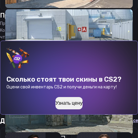
Прицел
атараксия
от
06.08.2026
Прицел
atarax1a
является актуальным на
06.08.2026
Код прицела
atarax1a
CS 2 стараемся еженедельно обновлять,
чтобы вы могли играть с актуальными настройками игрока.
Сколько стоят твои скины в CS2?
Оцени свой инвентарь CS2 и получи деньги на карту!
Узнать цену
Другие прицелы
Cмотреть все