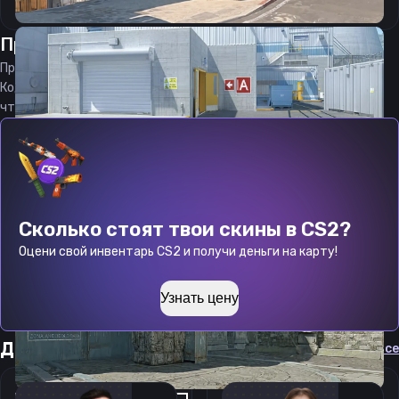
Прицел
Банана
от
09.08.2026
Прицел
BaN4na
является актуальным на
09.08.2026
Код прицела
BaN4na
CS 2 стараемся еженедельно обновлять,
чтобы вы могли играть с актуальными настройками игрока.
Сколько стоят твои скины в CS2?
Оцени свой инвентарь CS2 и получи деньги на карту!
Узнать цену
Другие прицелы
Cмотреть все