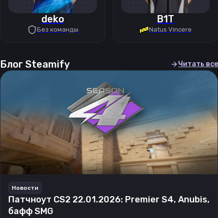
deko
B1T
Без команды
Natus Vincere
Блог Steamify
Читать все
Новости
Патчноут CS2 22.01.2026: Premier S4, Anubis,
бафф SMG