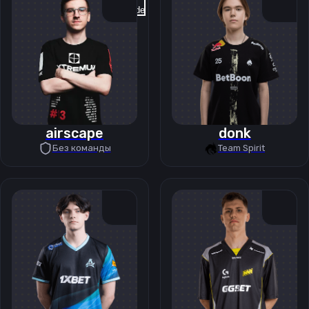
Previous slide
Next slide
airscape
donk
Без команды
Team Spirit