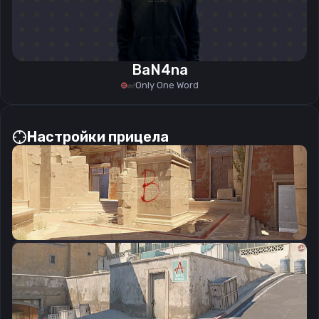
BaN4na
Only One Word
Настройки прицела
CSGO-tP9Em-enO9o-Uj2YJ-VwvxG-kPOpP
Скопировать