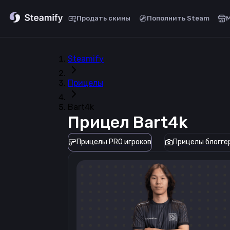
Продать скины
Пополнить Steam
Steamify
Прицелы
Bart4k
Прицел
Bart4k
Прицелы PRO игроков
Прицелы блогге