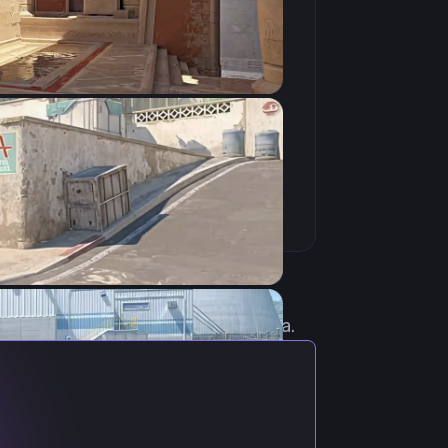
Скопировать
актуальными настройками игрока.