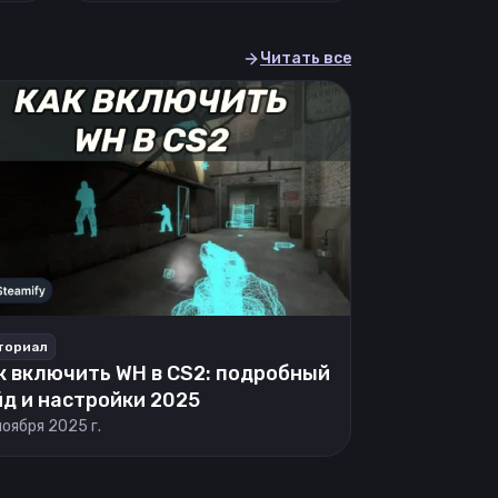
Читать все
ториал
к включить WH в CS2: подробный
йд и настройки 2025
ноября 2025 г.