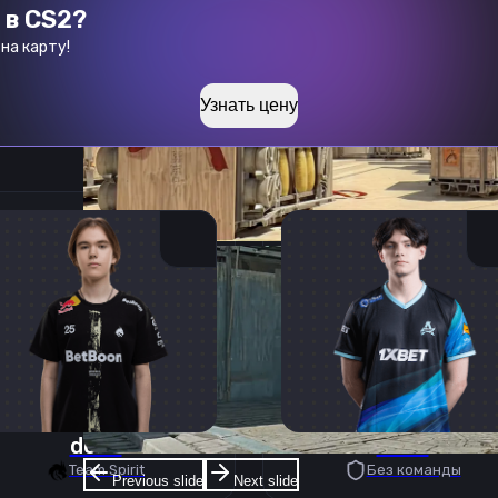
 в CS2?
на карту!
Узнать цену
donk
deko
Team Spirit
Без команды
Previous slide
Next slide