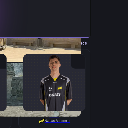
Cмотреть все
B1T
Natus Vincere