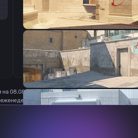
CSGO-vYccL-riWdM-Z6U8n-aGbC3-YnW5F
м на
08.08.2026
 еженедельно обновлять, чтобы вы могли играть с 