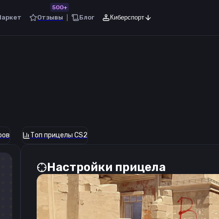
500+
Маркет
Отзывы
Блог
Киберспорт
ров
Топ прицелы CS2
Настройки прицела