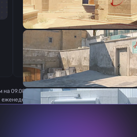
CSGO-PLfEZ-jUPhF-v7pfT-F2oMi-DeCcO
м на
09.08.2026
 еженедельно обновлять, чтобы вы могли играть с