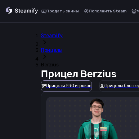
Продать скины
Пополнить Steam
Steamify
Прицелы
Berzius
Прицел
Berzius
Прицелы PRO игроков
Прицелы блогге