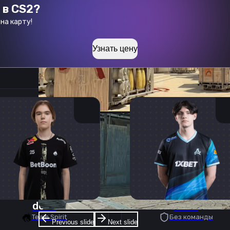
 в CS2?
на карту!
Узнать цену
donk
deko
Team Spirit
Без команды
Previous slide
Next slide