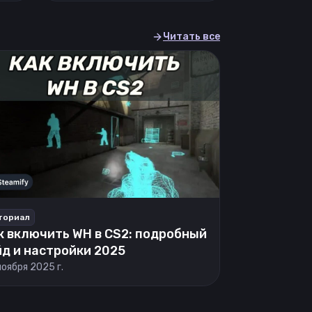
Читать все
ториал
к включить WH в CS2: подробный
йд и настройки 2025
ноября 2025 г.