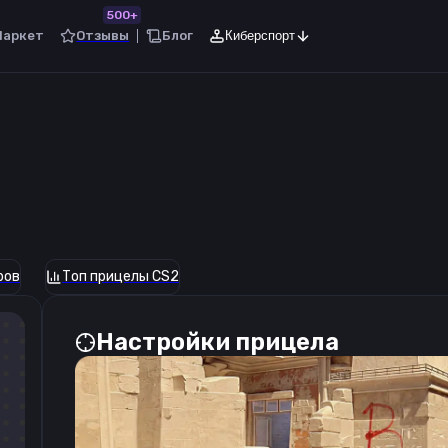
500+
Маркет
Отзывы
Блог
Киберспорт
ров
Топ прицелы CS2
Настройки прицела