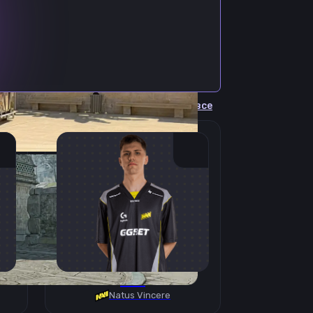
Cмотреть все
B1T
Natus Vincere