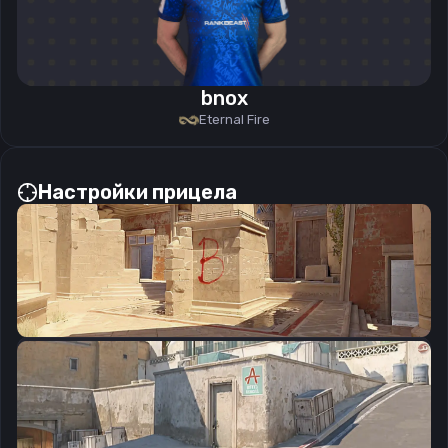
bnox
Eternal Fire
Настройки прицела
CSGO-Rei2u-aTsUQ-GOAuz-DeDXF-sSzfF
Скопировать