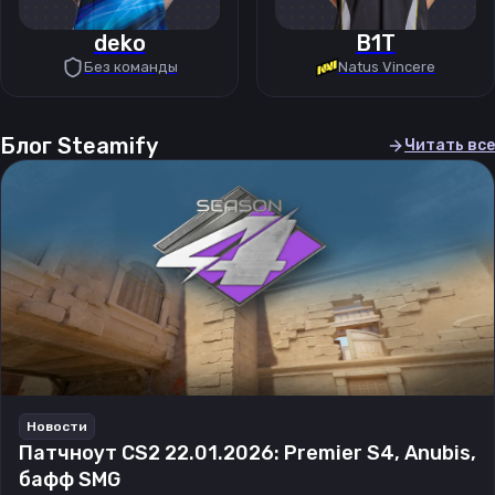
deko
B1T
Без команды
Natus Vincere
Блог Steamify
Читать все
Новости
Патчноут CS2 22.01.2026: Premier S4, Anubis,
бафф SMG