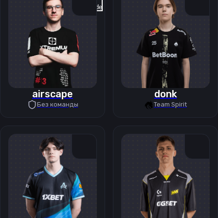
Previous slide
Next slide
airscape
donk
Без команды
Team Spirit