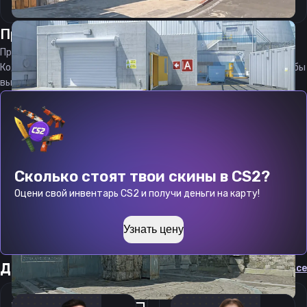
Прицел
бнокс
от
06.08.2026
Прицел
bnox
является актуальным на
06.08.2026
Код прицела
bnox
CS 2 стараемся еженедельно обновлять, чтобы
вы могли играть с актуальными настройками игрока.
Сколько стоят твои скины в CS2?
Оцени свой инвентарь CS2 и получи деньги на карту!
Узнать цену
Другие прицелы
Cмотреть все