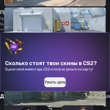
Прицел
Каликс
от
08.08.2026
Прицел
Calyx
является актуальным на
08.08.2026
Код прицела
Calyx
CS 2 стараемся еженедельно обновлять,
чтобы вы могли играть с актуальными настройками игрока.
Сколько стоят твои скины в CS2?
Оцени свой инвентарь CS2 и получи деньги на карту!
Узнать цену
Другие прицелы
Cмотреть все