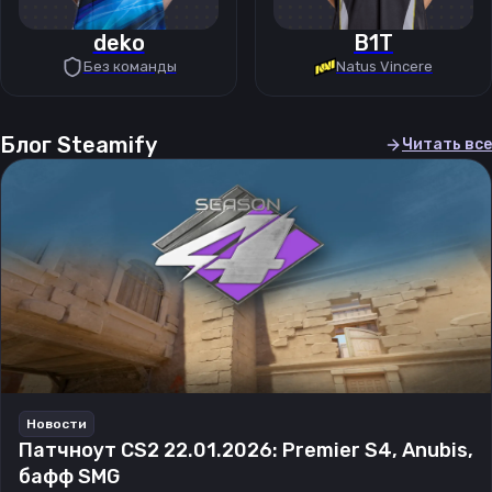
deko
B1T
Без команды
Natus Vincere
Блог Steamify
Читать все
Новости
Патчноут CS2 22.01.2026: Premier S4, Anubis,
бафф SMG