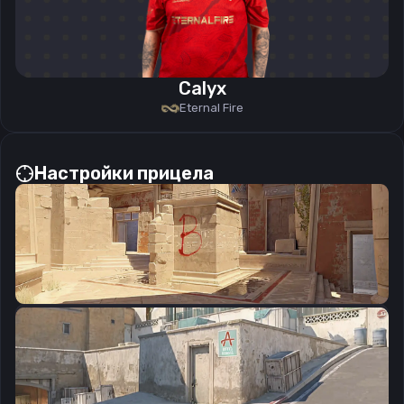
Calyx
Eternal Fire
Настройки прицела
CSGO-3ZkVZ-TKBxe-Zhs8C-m2Cy7-b2D7K
Скопировать