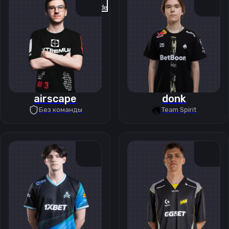
Previous slide
Next slide
airscape
donk
Без команды
Team Spirit