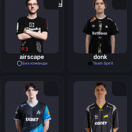
Previous slide
Next slide
airscape
donk
Без команды
Team Spirit