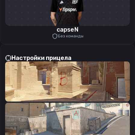
capseN
Без команды
Настройки прицела
CSGO-sF3st-QJo8S-GYKQf-f2DHV-UoHrL
Скопировать