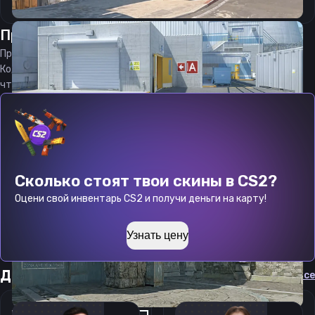
Прицел
капсен
от
07.08.2026
Прицел
capseN
является актуальным на
07.08.2026
Код прицела
capseN
CS 2 стараемся еженедельно обновлять,
чтобы вы могли играть с актуальными настройками игрока.
Сколько стоят твои скины в CS2?
Оцени свой инвентарь CS2 и получи деньги на карту!
Узнать цену
Другие прицелы
Cмотреть все