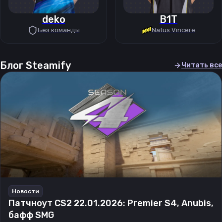
deko
B1T
Без команды
Natus Vincere
Блог Steamify
Читать все
Новости
Патчноут CS2 22.01.2026: Premier S4, Anubis,
бафф SMG