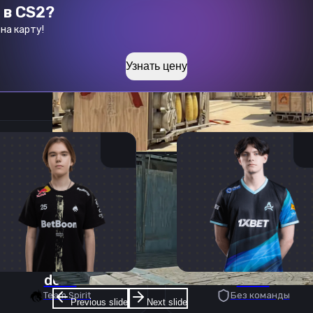
 в CS2?
на карту!
Узнать цену
donk
deko
Team Spirit
Без команды
Previous slide
Next slide