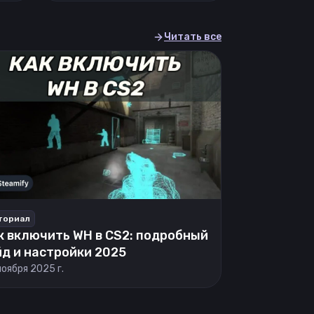
Читать все
ториал
к включить WH в CS2: подробный
йд и настройки 2025
ноября 2025 г.