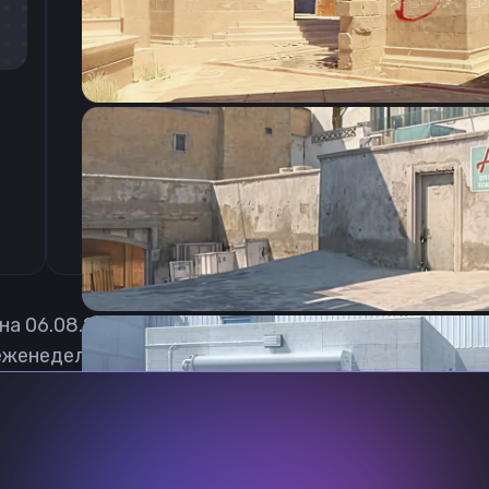
CSGO-AkTYm-syAcf-UKom7-tGKdM-mOJvM
 на
06.08.2026
еженедельно обновлять, чтобы вы могли играть с 