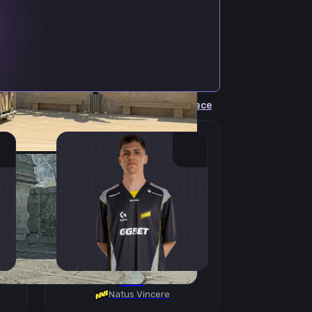
Cмотреть все
B1T
Natus Vincere