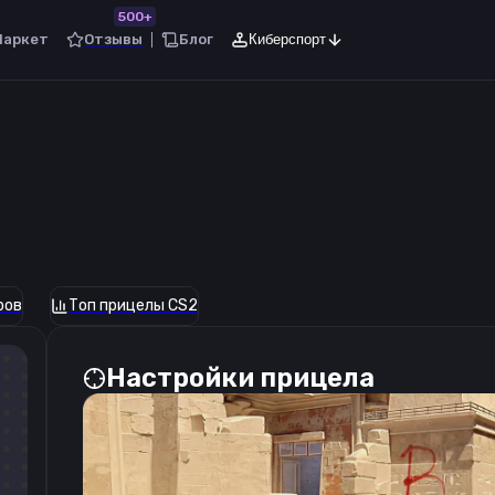
500+
Маркет
Отзывы
Блог
Киберспорт
ров
Топ прицелы CS2
Настройки прицела