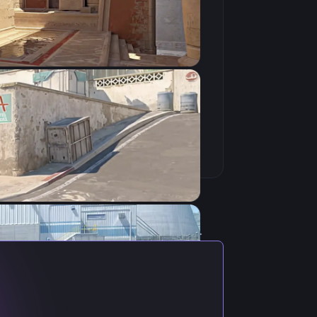
Скопировать
актуальными настройками игрока.