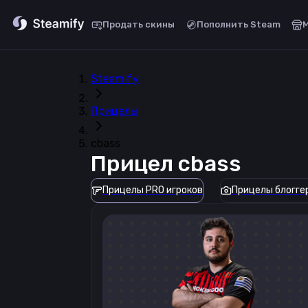
Продать скины
Пополнить Steam
Steamify
Прицелы
cbass
Прицел
cbass
Прицелы PRO игроков
Прицелы блогге