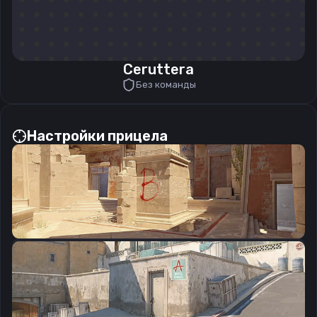
Ceruttera
Без команды
Настройки прицела
CSGO-GwHX8-vbcRV-Q3BOX-TtJa5-w4GSQ
Скопировать