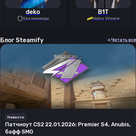
deko
B1T
Без команды
Natus Vincere
Блог Steamify
Читать все
Новости
Патчноут CS2 22.01.2026: Premier S4, Anubis,
бафф SMG