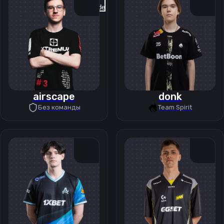
Previous slide
Next slide
airscape
donk
Без команды
Team Spirit