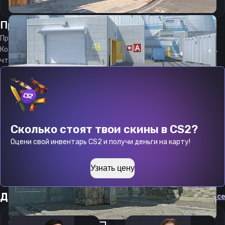
Прицел
Серуттера
от
09.08.2026
Прицел
Ceruttera
является актуальным на
09.08.2026
Код прицела
Ceruttera
CS 2 стараемся еженедельно обновлять,
чтобы вы могли играть с актуальными настройками игрока.
Сколько стоят твои скины в CS2?
Оцени свой инвентарь CS2 и получи деньги на карту!
Узнать цену
Другие прицелы
Cмотреть все