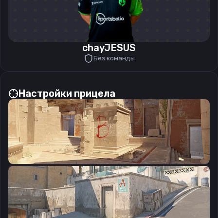
chayJESUS
Без команды
Настройки прицела
CSGO-6bPLi-eYCED-zbinr-2dMAw-kbTOG
Скопировать