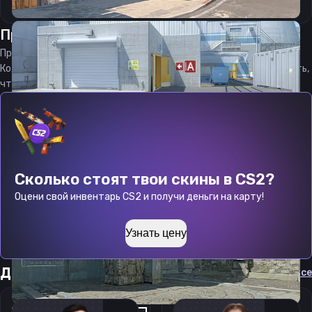
Прицел
чайХЕСУС
от
10.08.2026
Прицел
chayJESUS
является актуальным на
10.08.2026
Код прицела
chayJESUS
CS 2 стараемся еженедельно обновлять,
чтобы вы могли играть с актуальными настройками игрока.
Сколько стоят твои скины в CS2?
Оцени свой инвентарь CS2 и получи деньги на карту!
Узнать цену
Другие прицелы
Cмотреть все