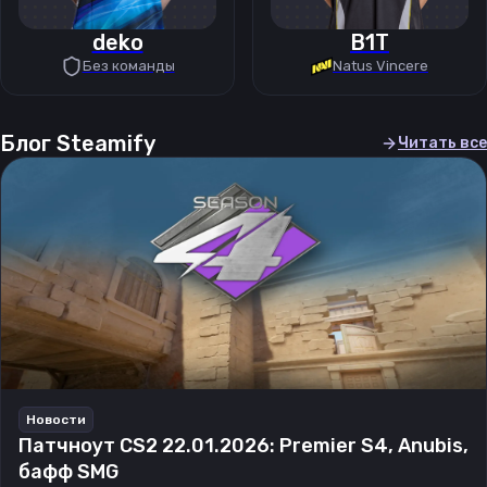
deko
B1T
Без команды
Natus Vincere
Блог Steamify
Читать все
Новости
Патчноут CS2 22.01.2026: Premier S4, Anubis,
бафф SMG