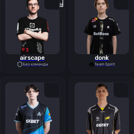
Previous slide
Next slide
airscape
donk
Без команды
Team Spirit