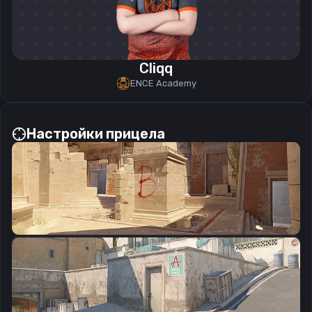
Cliqq
ENCE Academy
Настройки прицела
CSGO-croAU-w5AJf-JrOzF-TohQB-r8DRE
Скопировать