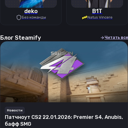
deko
B1T
Без команды
Natus Vincere
Блог Steamify
Читать все
Новости
Патчноут CS2 22.01.2026: Premier S4, Anubis,
бафф SMG