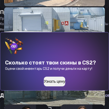
Прицел
Клик
от
06.08.2026
Прицел
Cliqq
является актуальным на
06.08.2026
Код прицела
Cliqq
CS 2 стараемся еженедельно обновлять, чтобы
вы могли играть с актуальными настройками игрока.
Сколько стоят твои скины в CS2?
Оцени свой инвентарь CS2 и получи деньги на карту!
Узнать цену
Другие прицелы
Cмотреть все