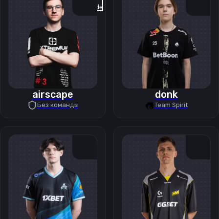
Previous slide
Next slide
airscape
donk
Без команды
Team Spirit