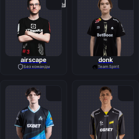
Previous slide
Next slide
airscape
donk
Без команды
Team Spirit