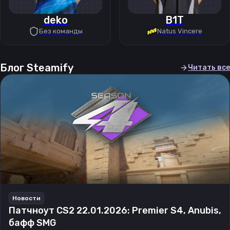
deko
B1T
Без команды
Natus Vincere
Блог Steamify
Читать все
Новости
Патчноут CS2 22.01.2026: Premier S4, Anubis,
бафф SMG