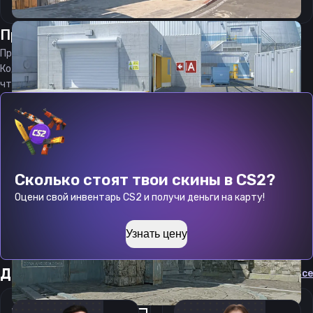
Прицел
Консьюм
от
08.08.2026
Прицел
Consume
является актуальным на
08.08.2026
Код прицела
Consume
CS 2 стараемся еженедельно обновлять,
чтобы вы могли играть с актуальными настройками игрока.
Сколько стоят твои скины в CS2?
Оцени свой инвентарь CS2 и получи деньги на карту!
Узнать цену
Другие прицелы
Cмотреть все