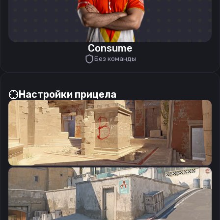
Consume
Без команды
Настройки прицела
CSGO-Cvxfv-9nthk-NtwJ5-WDOqq-PprBE
Скопировать