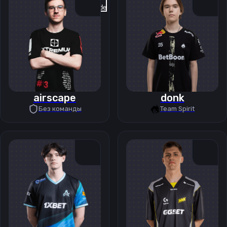
Previous slide
Next slide
airscape
donk
Без команды
Team Spirit