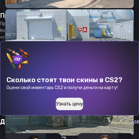
Прицел
краш
от
09.08.2026
Прицел
crush
является актуальным на
09.08.2026
Код прицела
crush
CS 2 стараемся еженедельно обновлять,
чтобы вы могли играть с актуальными настройками игрока.
Сколько стоят твои скины в CS2?
Оцени свой инвентарь CS2 и получи деньги на карту!
Узнать цену
Другие прицелы
Cмотреть все