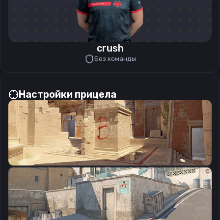
crush
Без команды
Настройки прицела
CSGO-R9kmb-GUqir-WfvyX-V8yrN-AzZkF
Скопировать