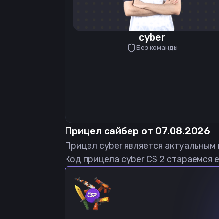
cyber
Без команды
Прицел
сайбер
от
07.08.2026
Прицел
cyber
является актуальным
Код прицела
cyber
CS 2 стараемся е