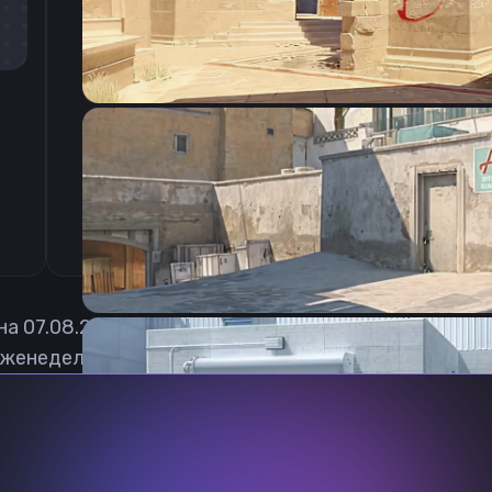
CSGO-LN3G5-yOsbX-rSzTx-iiQL3-qhRqJ
 на
07.08.2026
женедельно обновлять, чтобы вы могли играть с а