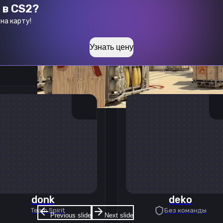
 в CS2?
на карту!
Узнать цену
donk
deko
Team Spirit
Без команды
Previous slide
Next slide