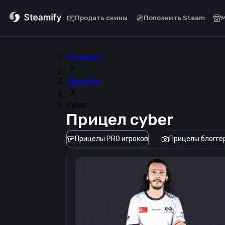
Продать скины
Пополнить Steam
Steamify
Прицелы
cyber
Прицел
cyber
Прицелы PRO игроков
Прицелы блогге