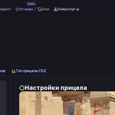
500+
Маркет
Отзывы
Блог
Киберспорт
ров
Топ прицелы CS2
Настройки прицела