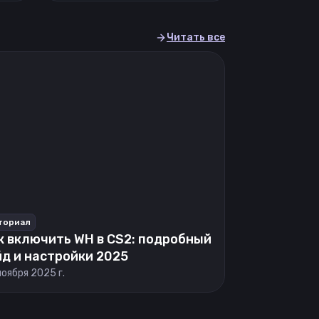
Читать все
ториал
к включить WH в CS2: подробный
йд и настройки 2025
ноября 2025 г.