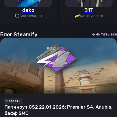
deko
B1T
Без команды
Natus Vincere
Блог Steamify
Читать все
Новости
Патчноут CS2 22.01.2026: Premier S4, Anubis,
бафф SMG