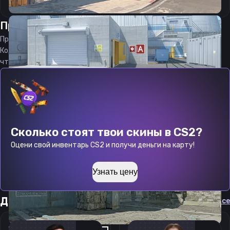
Прицел
десенти
от
06.08.2026
Прицел
decenty
является актуальным на
06.08.2026
Код прицела
decenty
CS 2 стараемся еженедельно обновлять,
чтобы вы могли играть с актуальными настройками игрока.
Сколько стоят твои скины в CS2?
Оцени свой инвентарь CS2 и получи деньги на карту!
Узнать цену
Другие прицелы
Cмотреть все