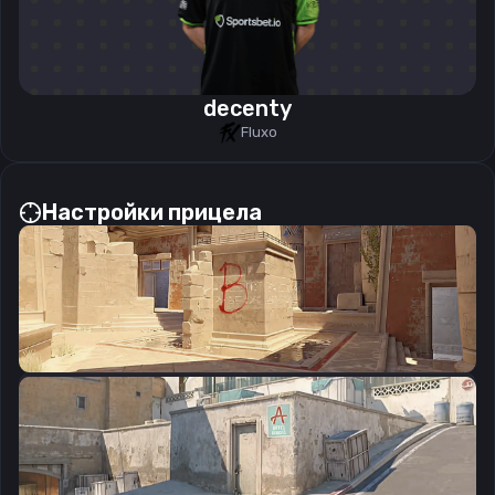
decenty
Fluxo
Настройки прицела
CSGO-OveFo-anw3N-VM77d-i5Ws7-L4hWA
Скопировать