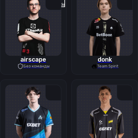
Previous slide
Next slide
airscape
donk
Без команды
Team Spirit