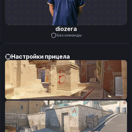
diozera
Без команды
Настройки прицела
CSGO-uUx8N-y6cuz-2rMhQ-fVYGQ-vJN2G
Скопировать