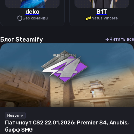
deko
B1T
Без команды
Natus Vincere
Блог Steamify
Читать все
Новости
Патчноут CS2 22.01.2026: Premier S4, Anubis,
бафф SMG