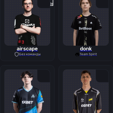
Previous slide
Next slide
airscape
donk
Без команды
Team Spirit