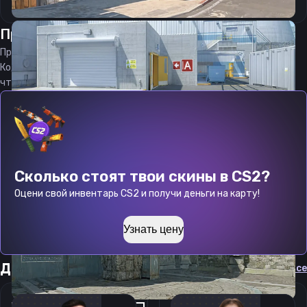
Прицел
диозера
от
07.08.2026
Прицел
diozera
является актуальным на
07.08.2026
Код прицела
diozera
CS 2 стараемся еженедельно обновлять,
чтобы вы могли играть с актуальными настройками игрока.
Сколько стоят твои скины в CS2?
Оцени свой инвентарь CS2 и получи деньги на карту!
Узнать цену
Другие прицелы
Cмотреть все