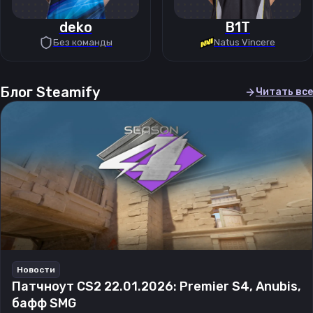
deko
B1T
Без команды
Natus Vincere
Блог Steamify
Читать все
Новости
Патчноут CS2 22.01.2026: Premier S4, Anubis,
бафф SMG