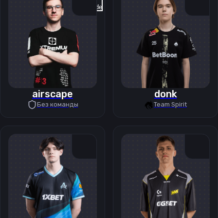
Previous slide
Next slide
airscape
donk
Без команды
Team Spirit