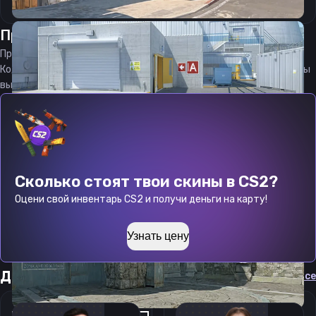
Прицел
ДЖФ
от
06.08.2026
Прицел
DJF
является актуальным на
06.08.2026
Код прицела
DJF
CS 2 стараемся еженедельно обновлять, чтобы
вы могли играть с актуальными настройками игрока.
Сколько стоят твои скины в CS2?
Оцени свой инвентарь CS2 и получи деньги на карту!
Узнать цену
Другие прицелы
Cмотреть все