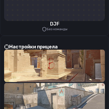
DJF
Без команды
Настройки прицела
CSGO-vLCTj-aDFCB-tdHw4-ekryK-YTQhG
Скопировать