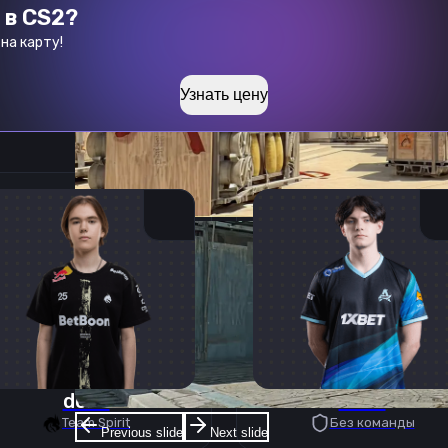
 в CS2?
на карту!
Узнать цену
donk
deko
Team Spirit
Без команды
Previous slide
Next slide