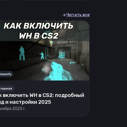
Читать все
ториал
к включить WH в CS2: подробный
йд и настройки 2025
ноября 2025 г.