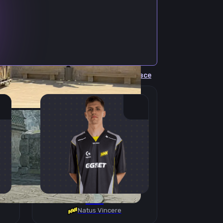
Cмотреть все
B1T
Natus Vincere