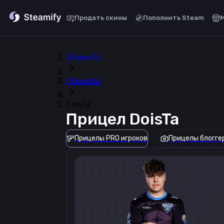
Продать скины
Пополнить Steam
Steamify
Прицелы
DoisTa
Прицел
DoisTa
Прицелы PRO игроков
Прицелы блогге