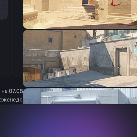
CSGO-8AM7d-NAODA-EcswS-P34AD-cvLDR
 на
07.08.2026
еженедельно обновлять, чтобы вы могли играть с 