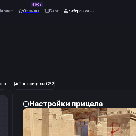
500+
Маркет
Отзывы
Блог
Киберспорт
ров
Топ прицелы CS2
Настройки прицела