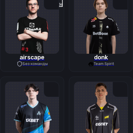
Previous slide
Next slide
airscape
donk
Без команды
Team Spirit