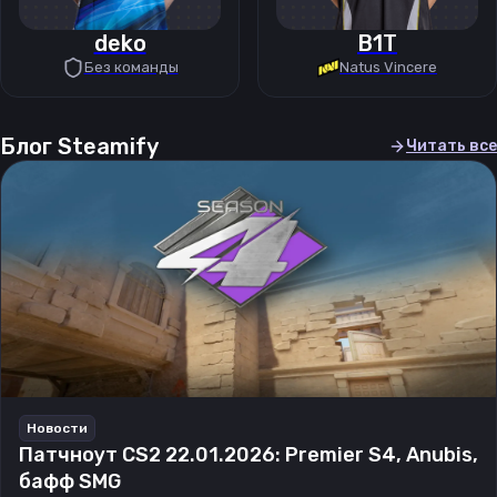
deko
B1T
Без команды
Natus Vincere
Блог Steamify
Читать все
Новости
Патчноут CS2 22.01.2026: Premier S4, Anubis,
бафф SMG