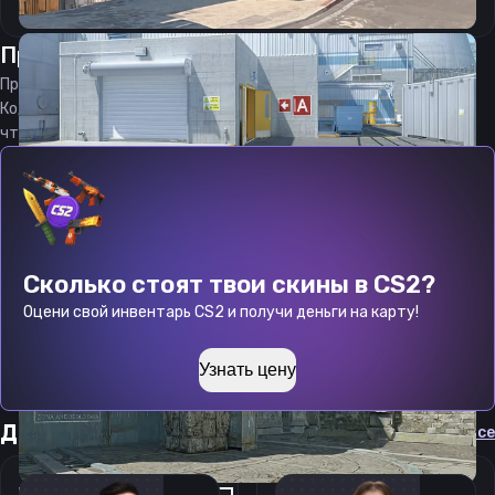
Прицел
дриллон
от
06.08.2026
Прицел
drrilon
является актуальным на
06.08.2026
Код прицела
drrilon
CS 2 стараемся еженедельно обновлять,
чтобы вы могли играть с актуальными настройками игрока.
Сколько стоят твои скины в CS2?
Оцени свой инвентарь CS2 и получи деньги на карту!
Узнать цену
Другие прицелы
Cмотреть все