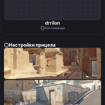
drrilon
Без команды
Настройки прицела
CSGO-jQKzQ-MsjWE-uatL7-YKDQ5-QJJvM
Скопировать