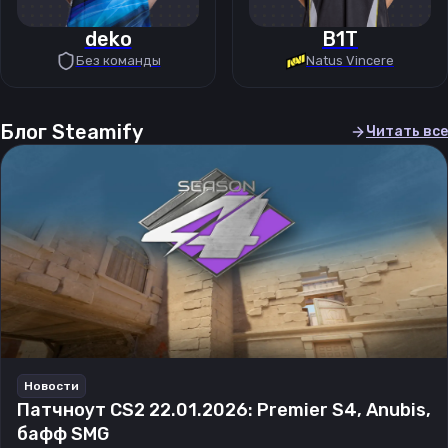
deko
B1T
Без команды
Natus Vincere
Блог Steamify
Читать все
Новости
Патчноут CS2 22.01.2026: Premier S4, Anubis,
бафф SMG