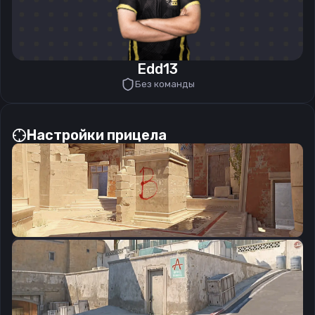
Edd13
Без команды
Настройки прицела
CSGO-rcEKW-x8qE9-Fjaht-iNk5S-7T8SA
Скопировать