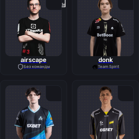
Previous slide
Next slide
airscape
donk
Без команды
Team Spirit