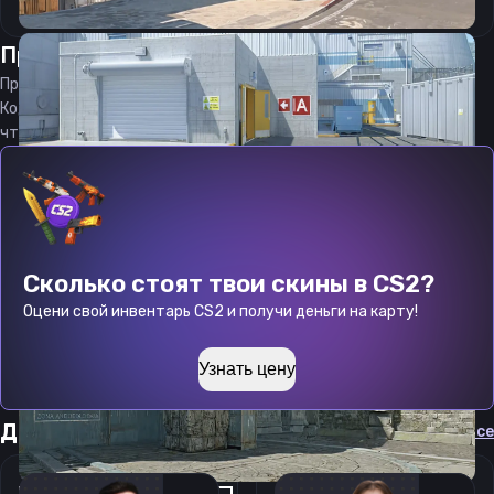
Прицел
Эдди13
от
08.08.2026
Прицел
Edd13
является актуальным на
08.08.2026
Код прицела
Edd13
CS 2 стараемся еженедельно обновлять,
чтобы вы могли играть с актуальными настройками игрока.
Сколько стоят твои скины в CS2?
Оцени свой инвентарь CS2 и получи деньги на карту!
Узнать цену
Другие прицелы
Cмотреть все