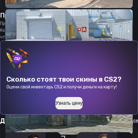
Прицел
элемент
от
09.08.2026
Прицел
elemeNt
является актуальным на
09.08.2026
Код прицела
elemeNt
CS 2 стараемся еженедельно обновлять,
чтобы вы могли играть с актуальными настройками игрока.
Сколько стоят твои скины в CS2?
Оцени свой инвентарь CS2 и получи деньги на карту!
Узнать цену
Другие прицелы
Cмотреть все