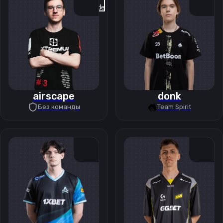
Previous slide
Next slide
airscape
donk
Без команды
Team Spirit