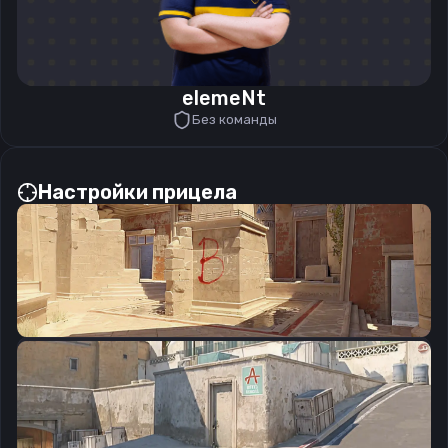
elemeNt
Без команды
Настройки прицела
CSGO-HJUnM-3Ya4t-NYmfx-SckTW-sSBUM
Скопировать