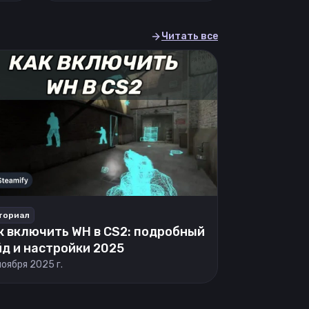
Читать все
ториал
к включить WH в CS2: подробный
йд и настройки 2025
ноября 2025 г.