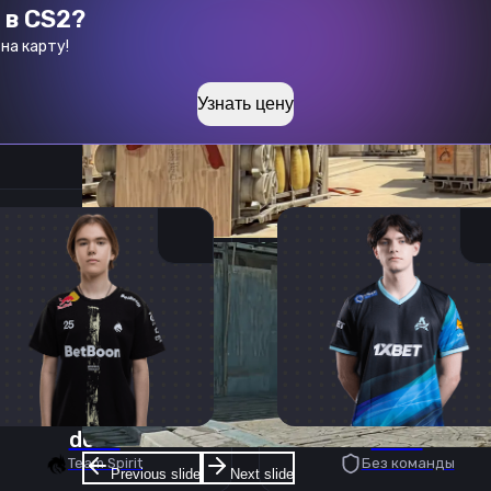
 в CS2?
на карту!
Узнать цену
donk
deko
Team Spirit
Без команды
Previous slide
Next slide