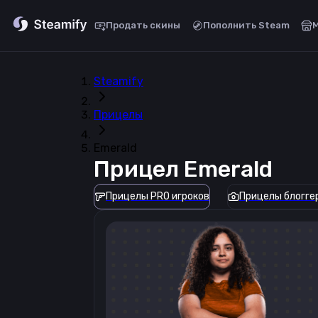
Продать скины
Пополнить Steam
Steamify
Прицелы
Emerald
Прицел
Emerald
Прицелы PRO игроков
Прицелы блогге