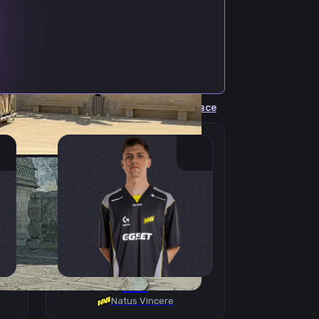
Cмотреть все
B1T
Natus Vincere