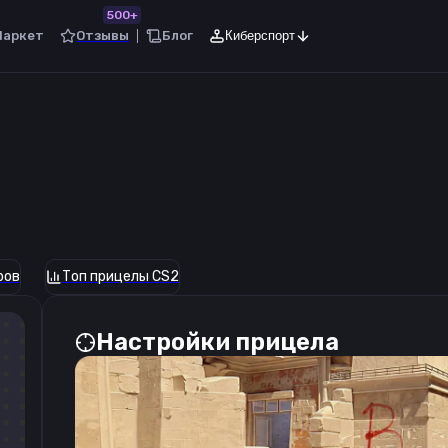
500+
Маркет
Отзывы
Блог
Киберспорт
ров
Топ прицелы CS2
Настройки прицела