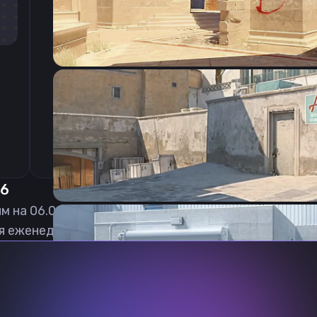
CSGO-q6oPp-RYPyy-jtdox-6vpLh-6dMwF
26
ым на
06.08.2026
я еженедельно обновлять, чтобы вы могли играть 