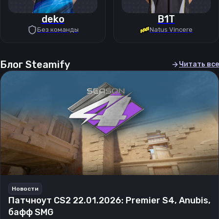
deko
B1T
Без команды
Natus Vincere
Блог Steamify
Читать все
Новости
Патчноут CS2 22.01.2026: Premier S4, Anubis,
бафф SMG