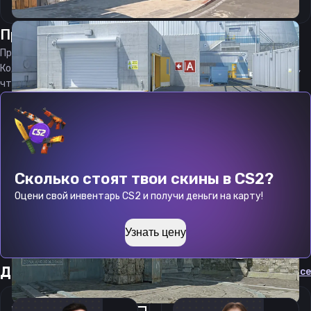
Прицел
ЭмилияКЬЮЭЙКЬЮ
от
08.08.2026
Прицел
EmiliaQAQ
является актуальным на
08.08.2026
Код прицела
EmiliaQAQ
CS 2 стараемся еженедельно обновлять,
чтобы вы могли играть с актуальными настройками игрока.
Сколько стоят твои скины в CS2?
Оцени свой инвентарь CS2 и получи деньги на карту!
Узнать цену
Другие прицелы
Cмотреть все