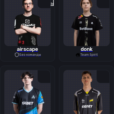
Previous slide
Next slide
airscape
donk
Без команды
Team Spirit