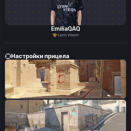
EmiliaQAQ
Lynn Vision
Настройки прицела
CSGO-YRc9Q-PvXwd-Qn3mT-y3Zok-jCdRF
Скопировать