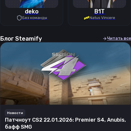
deko
B1T
Без команды
Natus Vincere
Блог Steamify
Читать все
Новости
Патчноут CS2 22.01.2026: Premier S4, Anubis,
бафф SMG