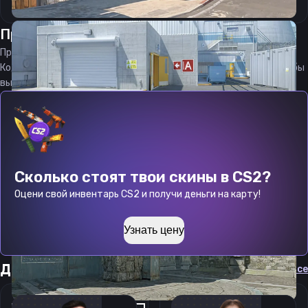
Прицел
флир
от
08.08.2026
Прицел
fleer
является актуальным на
08.08.2026
Код прицела
fleer
CS 2 стараемся еженедельно обновлять, чтобы
вы могли играть с актуальными настройками игрока.
Сколько стоят твои скины в CS2?
Оцени свой инвентарь CS2 и получи деньги на карту!
Узнать цену
Другие прицелы
Cмотреть все