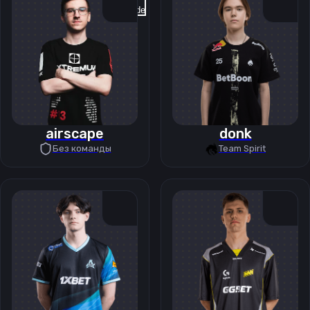
Previous slide
Next slide
airscape
donk
Без команды
Team Spirit