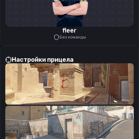
fleer
Без команды
Настройки прицела
CSGO-ydkYz-ea9hM-VAonQ-PHqBx-sbK5O
Скопировать