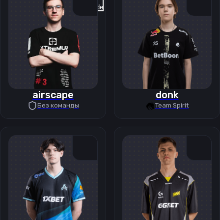
Previous slide
Next slide
airscape
donk
Без команды
Team Spirit