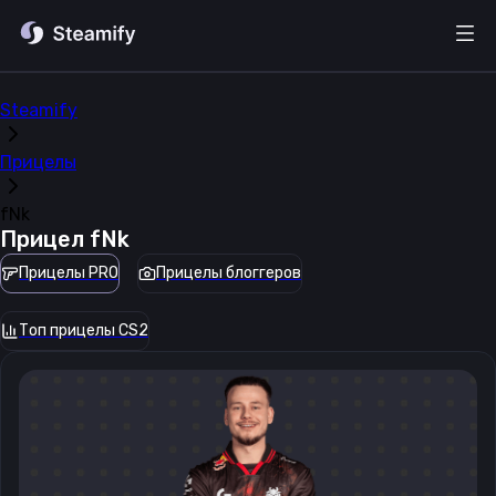
Steamify
Прицелы
fNk
Прицел
fNk
Прицелы PRO
Прицелы блоггеров
Топ прицелы CS2