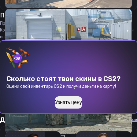
Прицел
фнк
от
06.08.2026
Прицел
fNk
является актуальным на
06.08.2026
Код прицела
fNk
CS 2 стараемся еженедельно обновлять, чтобы
вы могли играть с актуальными настройками игрока.
Сколько стоят твои скины в CS2?
Оцени свой инвентарь CS2 и получи деньги на карту!
Узнать цену
Другие прицелы
Cмотреть все