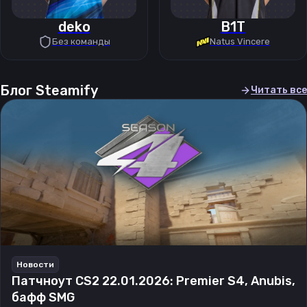
deko
B1T
Без команды
Natus Vincere
Блог Steamify
Читать все
Новости
Патчноут CS2 22.01.2026: Premier S4, Anubis,
бафф SMG