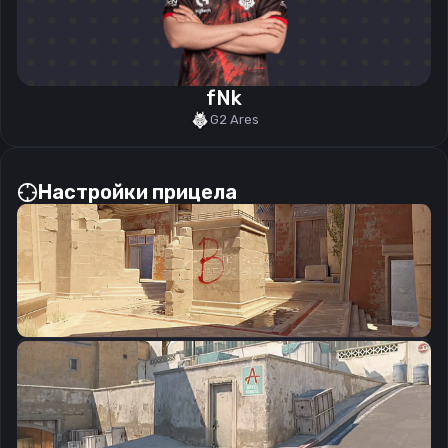
fNk
G2 Ares
Настройки прицела
CSGO-EvvTA-D6U88-mXTHk-acm3G-bkMHA
Скопировать