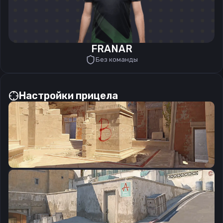
FRANAR
Без команды
Настройки прицела
CSGO-XuBA4-apBf9-nWVGZ-FOCvw-4BPYE
Скопировать