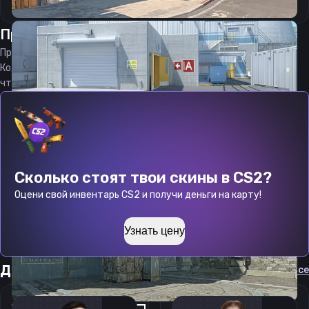
Прицел
ФРАНАР
от
08.08.2026
Прицел
FRANAR
является актуальным на
08.08.2026
Код прицела
FRANAR
CS 2 стараемся еженедельно обновлять,
чтобы вы могли играть с актуальными настройками игрока.
Сколько стоят твои скины в CS2?
Оцени свой инвентарь CS2 и получи деньги на карту!
Узнать цену
Другие прицелы
Cмотреть все