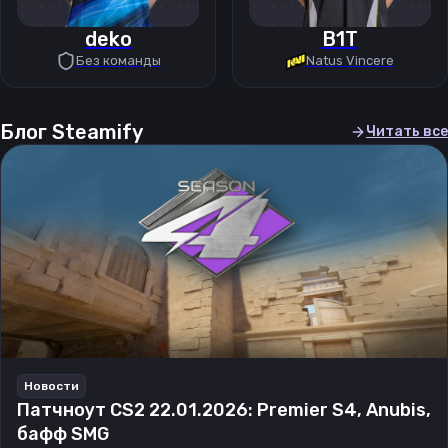
deko
B1T
Без команды
Natus Vincere
Блог Steamify
Читать все
Новости
Патчноут CS2 22.01.2026: Premier S4, Anubis,
бафф SMG