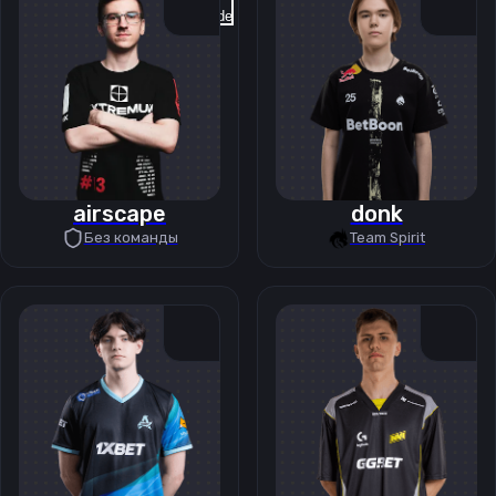
Previous slide
Next slide
airscape
donk
Без команды
Team Spirit